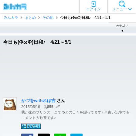
ログイン
メニュー
みんカラ
まとめ
その他
今日も(ФωФ)日和♪ 4/21～5/1
カテゴリ
▼
今日も(ФωФ)日和♪ 4/21～5/1
かづをwithれぼ吉
さん
2015/05/16
1,855
我が家のプリンス こてつとの日々を綴ってます♪ ※古い記事でも
コメント大歓迎です♪