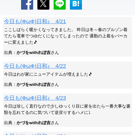
今日も(ФωФ)日和♪ 4/21
ここしばらく暖かくなってきました。 昨日は冬～春のブルゾン着
てたら電車でつゆだくになってしまったので 通勤の上着をパーカ
ーに変えました🎵
出典：
かづをwithれぼ吉
さん
今日も(ФωФ)日和♪ 4/22
今日はわが家にニューアイテムが増えました🎵
出典：
かづをwithれぼ吉
さん
今日も(ФωФ)日和♪ 4/23
今日は珍しく直行なので少しゆっくり目に家を出たら一番大事な書
類を忘れてるのに気づいて逆戻りするハメに⤵
出典：
かづをwithれぼ吉
さん