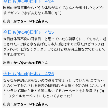
今日も(ФωФ)日和♪ 4/24
昨日の振替電車からどうも体調が悪くてなんとか出社したけど 午
後でガマンできずあえなく早退(;´д｀)
出典：
かづをwithれぼ吉
さん
今日も(ФωФ)日和♪ 4/25
今日は体調不良の回復日…と思っていたら朝早くにこてちゃんに起
こされた⤵ ご飯と水をあげたら本人(猫)はすぐに寝たけどコッチは
ダメ(>д<) 仕方なくダラダラしてたけど根が貧乏性なのでじっとで
きず工作です♪
出典：
かづをwithれぼ吉
さん
今日も(ФωФ)日和♪ 4/26
なかなか体調が戻らないので昼まで寝ようとしていたら こてちゃ
んのゲーで起こされる最悪の日曜日⤵ 今日履く予定の靴にこんもり
とヤラレて朝から靴と玄関に敷いてるカーペットをお洗濯です(´д
｀|||) タイルカーペットにしといてよかった⤴
出典：
かづをwithれぼ吉
さん