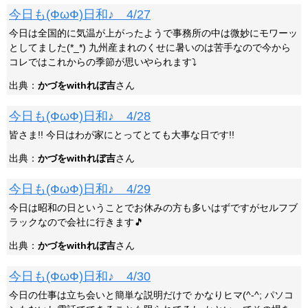
今日も(ФωФ)日和♪ 4/27
今日は全国的に気温が上がったようで事務所の中は微妙にモワーッ
としてました(*_*) 九州産まれのくせに暑いのは苦手なので今から
コレではこれからの季節が思いやられます⤵
出典：
かづをwithれぼ吉
さん
今日も(ФωФ)日和♪ 4/28
皆さま!! 今日はわが家にとってとても大事な日です!!
出典：
かづをwithれぼ吉
さん
今日も(ФωФ)日和♪ 4/29
今日は昭和の日ということでお休みの方も多いはずですがセルフブ
ラックなので会社に行きます🎵
出典：
かづをwithれぼ吉
さん
今日も(ФωФ)日和♪ 4/30
今日の仕事は立ち会いと簡単な説明だけで かなりヒマ(^-^; パソコ