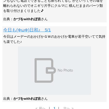
ンもないし電話でできることも限られてるし かといってその場を
離れられないのでオニギリ片手にクルマに 積んだままのパーツ類
を取り付けまくりました🎵
出典：
かづをwithれぼ吉
さん
今日も(ФωФ)日和♪ 5/1
今日はメーデーのおかげかＧＷのおかげか電車が若干空いてて気持
ち楽でした♪
出典：
かづをwithれぼ吉
さん
<
前へ
｜
1
｜
次へ
>