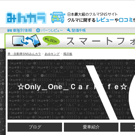
車・自動車SNSみんカラ
>
あゆキング
>
掲示板
☆Оnly＿Оne＿Ｃａｒｌｉｆｅ☆
ブログ
愛車紹介