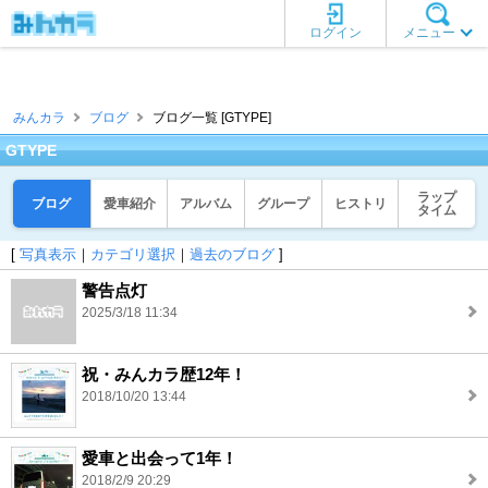
ログイン
メニュー
みんカラ
ブログ
ブログ一覧 [GTYPE]
GTYPE
ラップ
ブログ
愛車紹介
アルバム
グループ
ヒストリ
タイム
[
写真表示
｜
カテゴリ選択
｜
過去のブログ
]
警告点灯
2025/3/18 11:34
祝・みんカラ歴12年！
2018/10/20 13:44
愛車と出会って1年！
2018/2/9 20:29