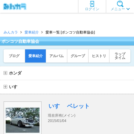
ログイン
メニュー
みんカラ
愛車紹介
愛車一覧 [ポンコツ自動車協会]
ポンコツ自動車協会
ラップ
ブログ
愛車紹介
アルバム
グループ
ヒストリ
タイム
ホンダ
いすゞ
いすゞ ベレット
現在所有(メイン)
2015/01/04