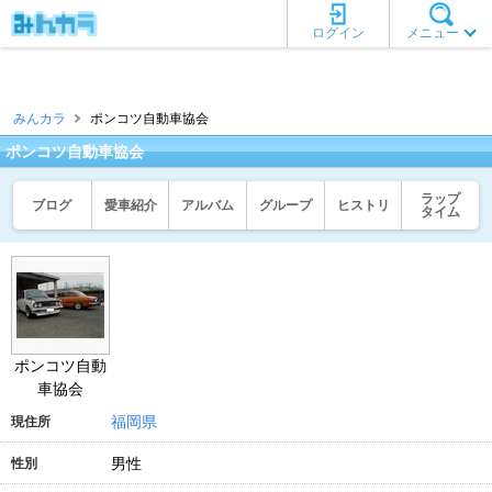
ログイン
メニュー
みんカラ
ポンコツ自動車協会
ポンコツ自動車協会
ラップ
ブログ
愛車紹介
アルバム
グループ
ヒストリ
タイム
ポンコツ自動
車協会
福岡県
現住所
男性
性別