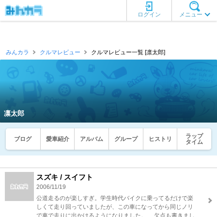
ログイン
メニュー
みんカラ
クルマレビュー
クルマレビュー一覧 [凛太郎]
凛太郎
ラップ
ブログ
愛車紹介
アルバム
グループ
ヒストリ
タイム
スズキ / スイフト
2006/11/19
公道走るのが楽しすぎ。学生時代バイクに乗ってるだけで楽
しくて走り回っていましたが、この車になってから同じノリ
で車で走りに出かけるようになりました。 欠点も書きまし