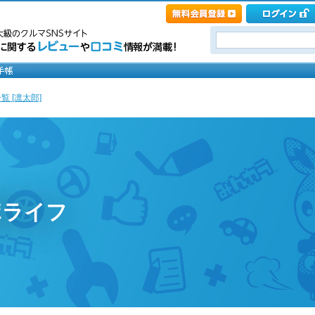
覧 [凛太郎]
ポライフ