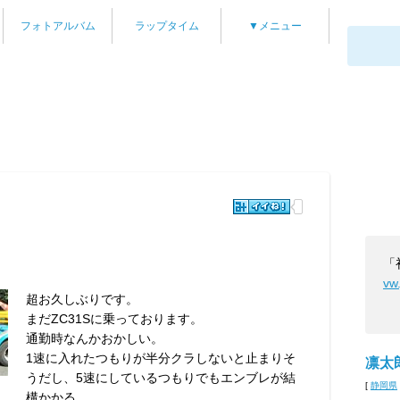
フォトアルバム
ラップタイム
▼メニュー
、
「
vw
超お久しぶりです。
まだZC31Sに乗っております。
通勤時なんかおかしい。
1速に入れたつもりが半分クラしないと止まりそ
凛太
うだし、5速にしているつもりでもエンブレが結
[
静岡県
構かかる。