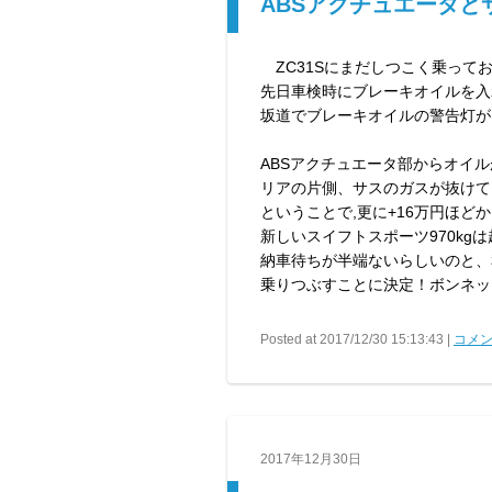
ABSアクチュエータと
ZC31Sにまだしつこく乗って
先日車検時にブレーキオイルを入
坂道でブレーキオイルの警告灯が
ABSアクチュエータ部からオイ
リアの片側、サスのガスが抜けて
ということで,更に+16万円ほど
新しいスイフトスポーツ970kg
納車待ちが半端ないらしいのと、
乗りつぶすことに決定！ボンネッ
Posted at 2017/12/30 15:13:43 |
コメン
2017年12月30日