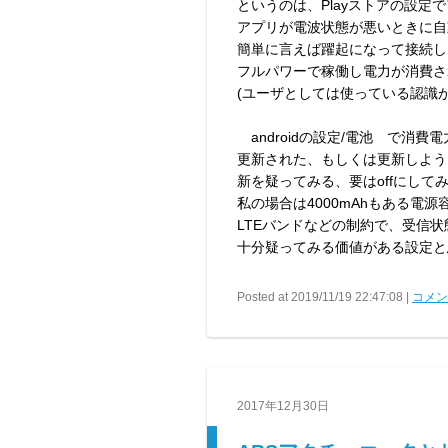
というのは、Playストアの設定
アプリが電波状態が悪いときに自
簡単に言えば躍起になって接続し
フルパワーで稼働し電力が消費さ
(ユーザとしては使っている認識が
androidの設定/電池 で消
更新された、もしくは更新しよう
新を疑ってみる、要はoffにし
私の場合は4000mAhもある電
LTEバンドなどの制約で、受信
十分疑ってみる価値がある設定と
Posted at 2019/11/19 22:47:08 |
コメント
2017年12月30日