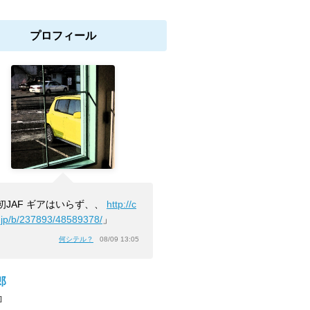
プロフィール
初JAF ギアはいらず、、
http://c
.jp/b/237893/48589378/
」
何シテル？
08/09 13:05
郎
]