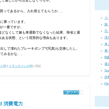
えて通したから注意しなくっちゃ。
買ってあるから、入れ替えてもらうか、、
ス
Sに乗っています。
旅 (
が一番ですが、
日々
、ほどなくして嫁も車通勤でなくなった結果、帰省と週
洗車
台ある状態、という現実的な理由もあります。
本
出して壊れたブレーキポンプ?(写真)も交換したし、
車そ
してみるかな、、
B級
道の
(0)
|
トラックバック(0)
| 日記
Su
自転
Del
id 消費電力