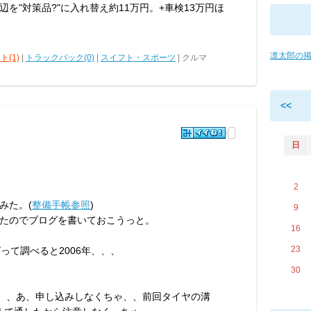
を"対策品?"に入れ替え約11万円。+車検13万円ほ
凛太郎の
ト(1)
|
トラックバック(0)
|
スイフト・スポーツ
| クルマ
<<
日
2
みた。(
整備手帳参照
)
9
たのでブログを書いておこうっと。
16
23
って調べると2006年、、、
30
、、あ、申し込みしなくちゃ、、前回タイヤの溝