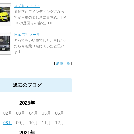
スズキ スイフト
通勤路がワインディングになっ
てから車の楽しさに目覚め、HP
-10の足回りを強化。HP- ...
日産 プリメーラ
とってもいい車でした。MTだっ
たら今も乗り続けていたと思い
ます。
[
愛車一覧
]
過去のブログ
2025年
02月
03月
04月
05月
06月
08月
09月
10月
11月
12月
2021年