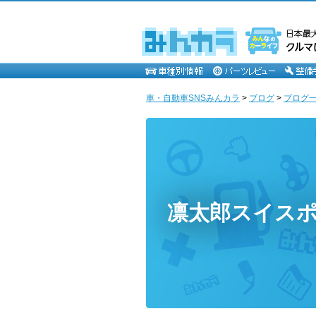
車・自動車SNSみんカラ
>
ブログ
>
ブログ一
凛太郎スイス