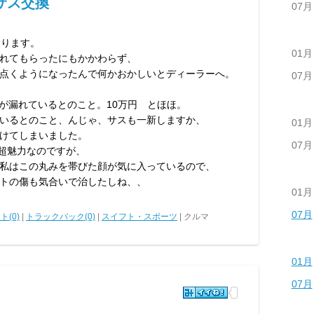
サス交換
07月
おります。
01月
れてもらったにもかかわらず、
点くようになったんで何かおかしいとディーラーへ。
07月
ルが漏れているとのこと。10万円 とほほ。
いるとのこと、んじゃ、サスも一新しますか、
01月
かけてしまいました。
07月
は超魅力なのですが、
私はこの丸みを帯びた顔が気に入っているので、
トの傷も気合いで治したしね、、
01月
07月
ト(0)
|
トラックバック(0)
|
スイフト・スポーツ
| クルマ
01月
07月