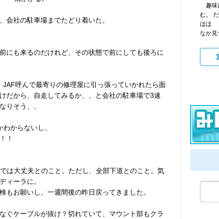
趣味は
む。 
、会社の駐車場までたどり着いた。
ほほ 
なか見
前にも来るのだけれど、その状態で前にしても後ろに
。
。JAF呼んで最寄りの修理屋に引っ張っていかれたら面
けだから、自走してみるか、、と会社の駐車場で3速
なりそう、、
かわからないし、
！！
mまでは大丈夫とのこと。ただし、全部下道とのこと。気
ディーラに。
検もお願いし、一週間後の昨日戻ってきました。
なぐケーブルが抜け？切れていて、マウント部もクラ