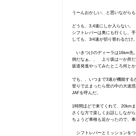
うーんおかしい、と思いながらも
どうも、3,4速にしか入らない。
シフトレバーは奥にも行くし、手
しても、3/4速が切り替わるだけ
いきつけのディーラは16km先
倒だなぁ、、 上り坂は一か所だ
坂道発進やってみたところ何とか
でも、、いつまで3速が機能する
登りで止まったら世の中の大迷惑
JAFを呼んだ。
1時間ほどで来てくれて、20k
さくな方で楽しくお話ししながら
ちょうど車検も近かったので、車
シフトレバーとミッションをつ