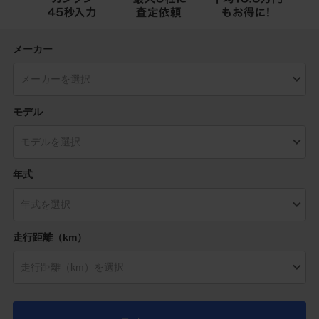
メーカー
モデル
年式
走行距離（km）