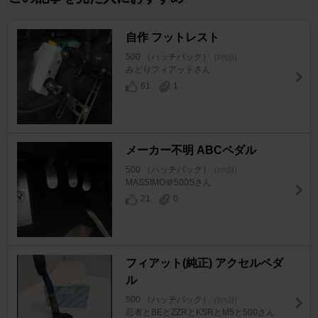
自作 フットレスト
500 （ハッチバック）
[3代目]
みどりフィアットさん
61
1
メーカー不明 ABCペダル
500 （ハッチバック）
[3代目]
MASSIMO＠500Sさん
21
0
フィアット(純正) アクセルペダ
ル
500 （ハッチバック）
[3代目]
忍者とBEとZZRとKSRとM5と500さん