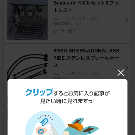
Beateush ペダルセット&フッ
トレスト
500 （ハッチバック）
[3代目]
GOGOGOsanさん
20
0
ASSO INTERNATIONAL ASS
PIDE ステンレスブレーキホー
ス
500 （ハッチバック）
[3代目]
T-45さん
54
GRENLANDER COLO H02
500 （ハッチバック）
[3代目]
118841883298さん
13