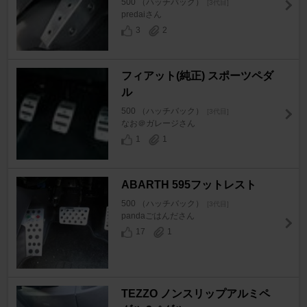
500 （ハッチバック）
[3代目]
predaiさん
3
2
フィアット(純正) スポーツペダ
ル
500 （ハッチバック）
[3代目]
なお＠ガレージさん
1
1
ABARTH 595フットレスト
500 （ハッチバック）
[3代目]
pandaごはんださん
17
1
TEZZO ノンスリップアルミペ