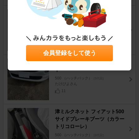
PORMIDO G20
500 （ハッチバック）
[3代目]
Shiro500さん
15
会員登録をして使う
SEIWA ナンバーフレームセッ
ト
500 （ハッチバック）
[3代目]
たけぴよさん
11
津ミルクネット フィアット500
サイドブレーキブーツ（カラー
トリコローレ）
500 （ハッチバック）
[3代目]