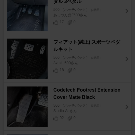
ダル 3ペダル
500 （ハッチバック）
[3代目]
あっつん@F500さん
17
0
フィアット(純正) スポーツペダ
ルキット
500 （ハッチバック）
[3代目]
Azuki_500さん
18
0
Codetech Footrest Extension
Cover Matte Black
500 （ハッチバック）
[3代目]
Studio-Aoさん
92
0