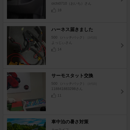
oichi0710（おいち）さん
18
ハーネス届きました
500 （ハッチバック）
[3代目]
よっじぃさん
14
サーモスタット交換
500 （ハッチバック）
[3代目]
118841883298さん
11
車中泊の暑さ対策
カーライフ