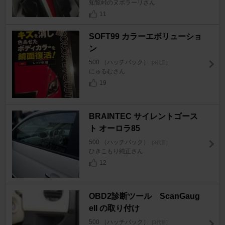
知覧峠のヌボラーリさん
11
SOFT99 カラーエボリューショ
ン
500 （ハッチバック）
[3代目]
にゅるむさん
19
BRAINTEC サイレントゴース
ト オーロラ85
500 （ハッチバック）
[3代目]
ひきこもり純正さん
12
OBD2診断ツール ScanGaug
eII の取り付け
500 （ハッチバック）
[3代目]