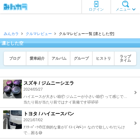
ログイン
メニュー
みんカラ
クルマレビュー
クルマレビュー一覧 [凛とした空]
凛とした空
ラップ
ブログ
愛車紹介
アルバム
グループ
ヒストリ
タイム
スズキ / ジムニーシエラ
2024/05/27
ハイエースが大きい箱📦 ジムニーが小さい箱📦 って感じで…
当たり前が当たり前ではナイ装備です🤣🤣🤣
トヨタ / ハイエースバン
2021/07/02
ｱﾌﾀｰﾊﾟｰﾂの圧倒的な量がｺﾞｲｽｰ( •̀∀•́ )✧ なので欲しいﾓﾉだらけ
で…困る😅