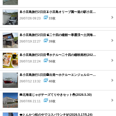
🚢小豆島旅行2日目🫒小豆島オリーブ園〜道の駅小豆島オリーブ公園〜マルキン醤油記念館(6.6)
26/07/26 09:23
33枚
🚢小豆島旅行2日目🚡二十四の瞳館〜寒霞渓〜土渕海峡〜ふるさと村(2026.6.6)
26/07/19 22:27
39枚
🚢小豆島旅行2日目🎥ホテル〜二十四の瞳映画村(2026.6.6)
26/07/18 22:24
56枚
🚢小豆島旅行1日目🏨出発〜ホテル〜エンジェルロード(2026.6.5)
26/07/12 13:32
40枚
🍔北海道じゃがチーズてりやきセット🍟(2026.5.30)
26/07/06 21:11
10枚
🐖とんかつ松のやでコスパランチ🥢(2026.5.17/5.24)