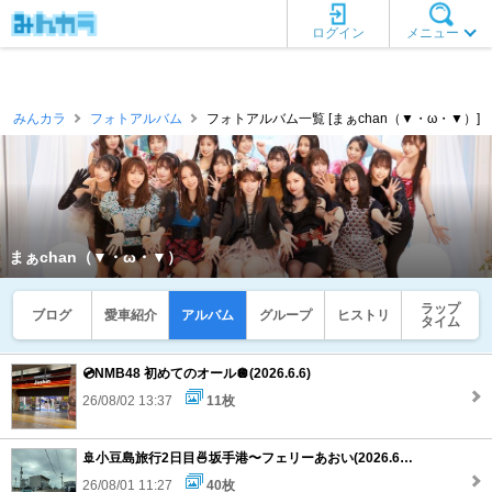
ログイン
メニュー
みんカラ
フォトアルバム
フォトアルバム一覧 [まぁchan（▼・ω・▼）]
まぁchan（▼・ω・▼）
ラップ
ブログ
愛車紹介
アルバム
グループ
ヒストリ
タイム
💿NMB48 初めてのオール🪩(2026.6.6)
26/08/02 13:37
11枚
🚢小豆島旅行2日目🍜坂手港〜フェリーあおい(2026.6.6)
26/08/01 11:27
40枚