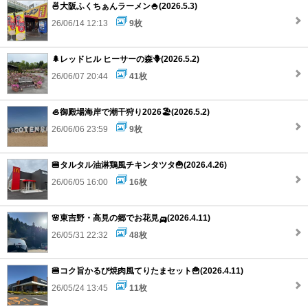
🍜大阪ふくちぁんラーメン🍚(2026.5.3)
26/06/14 12:13
9枚
🌲レッドヒル ヒーサーの森🪻(2026.5.2)
26/06/07 20:44
41枚
🦪御殿場海岸で潮干狩り2026🏖️(2026.5.2)
26/06/06 23:59
9枚
🍔タルタル油淋鶏風チキンタツタ🍟(2026.4.26)
26/06/05 16:00
16枚
🌸東吉野・高見の郷でお花見🛺(2026.4.11)
26/05/31 22:32
48枚
🍔コク旨かるび焼肉風てりたまセット🍟(2026.4.11)
26/05/24 13:45
11枚