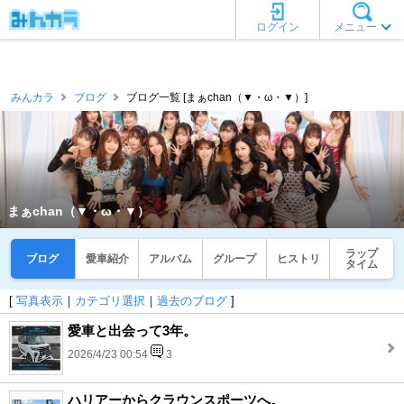
ログイン
メニュー
みんカラ
ブログ
ブログ一覧 [まぁchan（▼・ω・▼）]
まぁchan（▼・ω・▼）
ラップ
ブログ
愛車紹介
アルバム
グループ
ヒストリ
タイム
[
写真表示
｜
カテゴリ選択
｜
過去のブログ
]
愛車と出会って3年。
2026/4/23 00:54
3
ハリアーからクラウンスポーツへ。