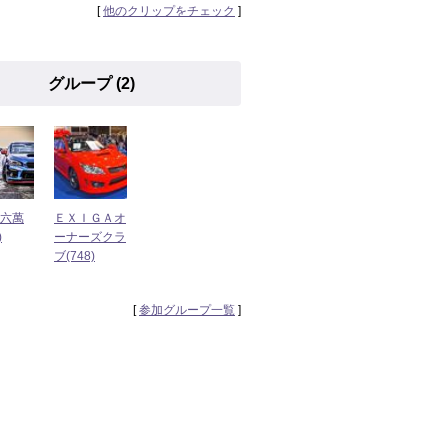
[
他のクリップをチェック
]
グループ (2)
 六萬
ＥＸＩＧＡオ
)
ーナーズクラ
ブ(748)
[
参加グループ一覧
]