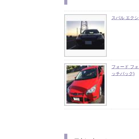
スバル エク
フォード フォ
ッチバック)