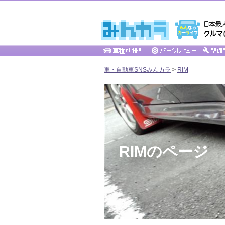
車・自動車SNSみんカラ
>
RIM
RIMのページ