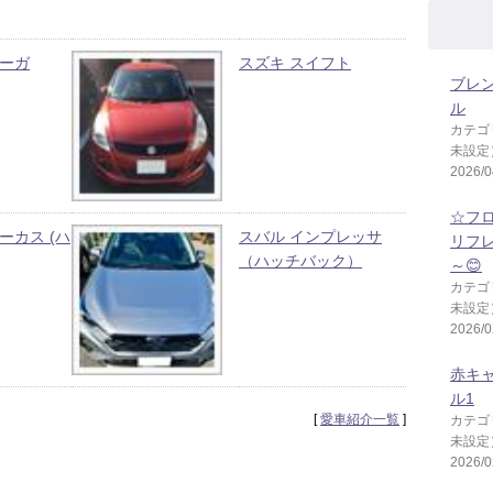
シーガ
スズキ スイフト
ブレ
ル
カテゴ
未設定
2026/0
☆フ
ーカス (ハ
スバル インプレッサ
リフ
（ハッチバック）
～😊
カテゴ
未設定
2026/0
赤キ
ル1
[
愛車紹介一覧
]
カテゴ
未設定
2026/0