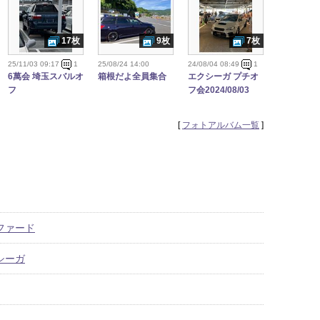
17枚
9枚
7枚
25/11/03 09:17
1
25/08/24 14:00
24/08/04 08:49
1
6萬会 埼玉スバルオ
箱根だよ全員集合
エクシーガ プチオ
フ
フ会2024/08/03
[
フォトアルバム一覧
]
ルファード
クシーガ