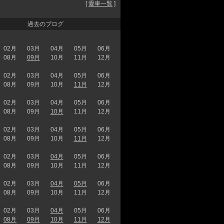
[
愛車一覧
]
過去のブログ
02月
03月
04月
05月
06月
08月
09月
10月
11月
12月
02月
03月
04月
05月
06月
08月
09月
10月
11月
12月
02月
03月
04月
05月
06月
08月
09月
10月
11月
12月
02月
03月
04月
05月
06月
08月
09月
10月
11月
12月
02月
03月
04月
05月
06月
08月
09月
10月
11月
12月
02月
03月
04月
05月
06月
08月
09月
10月
11月
12月
02月
03月
04月
05月
06月
08月
09月
10月
11月
12月