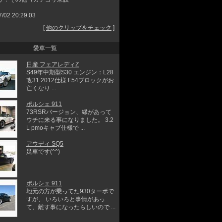
7/02 20:29:03
[
他のクリップをチェック
]
愛車一覧
日産 フェアレディZ
S49年中期型S30 エンジン：L28
改31 2012仕様 F54ブロックがお
亡くなり ...
ポルシェ 911
73RSRバージョン、縁があって
ウチに来る事になりました。 3.2
L pmoキャブ仕様で ...
アウディ SQ5
足車です(^^)
ポルシェ 911
地元の方が乗ってた930ターボで
すが、 いろいろと事情があっ
て、離す事になったらしいので ...