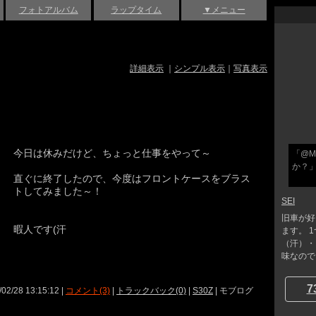
フォトアルバム
ラップタイム
▼メニュー
詳細表示
｜
シンプル表示
｜
写真表示
今日は休みだけど、ちょっと仕事をやって～
「@M
か？
直ぐに終了したので、今度はフロントケースをブラス
トしてみました～！
SEI
旧車が好
暇人です(汗
ます。 
（汗）・
味なので、
7
/02/28 13:15:12 |
コメント(3)
|
トラックバック(0)
|
S30Z
| モブログ