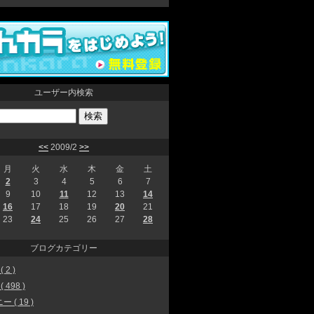
ユーザー内検索
<<
2009/2
>>
月
火
水
木
金
土
2
3
4
5
6
7
9
10
11
12
13
14
16
17
18
19
20
21
23
24
25
26
27
28
ブログカテゴリー
( 2 )
( 498 )
 ( 19 )