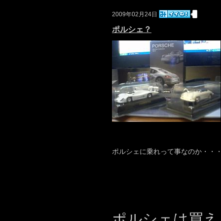
2009年02月24日
ポルシェ？
ポルシェに乗れって事なのか・・・
ポルシェは買え