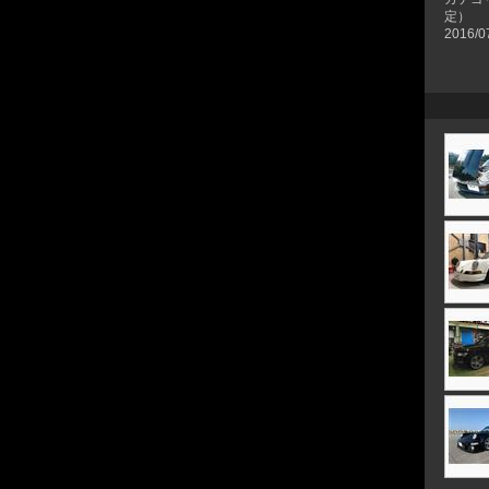
定）
2016/0