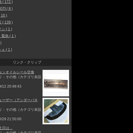
( 172 )
I ( 8 )
10 )
( 139 )
 ( 1 )
急 ( 1 )
)
 ( 1 )
リンク・クリップ
ョンオイルシール交換
リ：その他（カテゴリ未設
9/12 20:48:43
ューザー（アンダーパネ
リ：その他（カテゴリ未設
0/29 21:50:00
土日は…
リ：その他（カテゴリ未設