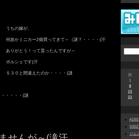
うちの嫁が、
何故かミニカー2個買ってきて～（謎？・・・・(汗
ありがとう！って貰ったんですが～
ポルシェです(汗
Ｓ３０と間違えたのか・・・・(謎
日
1
8
15
・・・・・(謎
22
A160 
S30Z 
ジムニー
ませんが～(滝汗