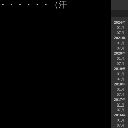
・・・・・・（汗
2024年
01月
～
07月
2021年
01月
07月
2020年
01月
07月
2019年
01月
07月
2018年
01月
07月
2017年
01月
07月
2016年
01月
07月