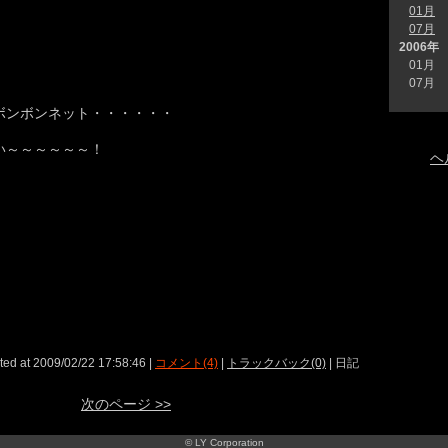
01月
07月
2006年
01月
07月
ボンボンネット・・・・・・
い～～～～～～！
ヘ
ted at 2009/02/22 17:58:46 |
コメント(4)
|
トラックバック(0)
| 日記
次のページ >>
© LY Corporation