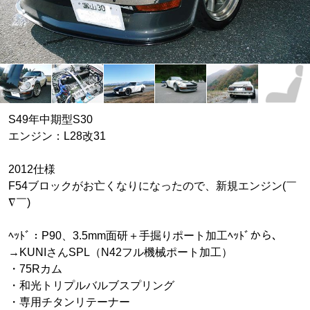
S49年中期型S30
エンジン：L28改31
2012仕様
F54ブロックがお亡くなりになったので、新規エンジン(￣
∇￣)
ﾍｯﾄﾞ：P90、3.5mm面研＋手掘りポート加工ﾍｯﾄﾞから、
→KUNIさんSPL（N42フル機械ポート加工）
・75Rカム
・和光トリプルバルブスプリング
・専用チタンリテーナー