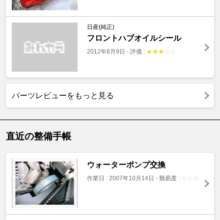
日産(純正)
フロントハブオイルシール
2012年8月9日
-
評価 :
★
★
★
☆
☆
パーツレビューをもっと見る
直近の整備手帳
ウォーターポンプ交換
作業日 : 2007年10月14日
-
難易度 :
☆
☆
☆