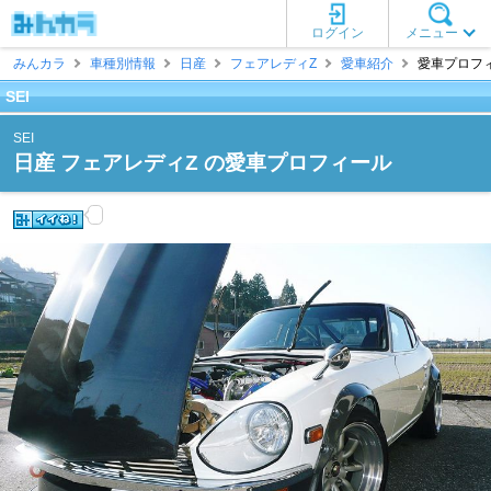
ログイン
メニュー
みんカラ
車種別情報
日産
フェアレディZ
愛車紹介
愛車プロフィー
SEI
SEI
日産 フェアレディZ の愛車プロフィール