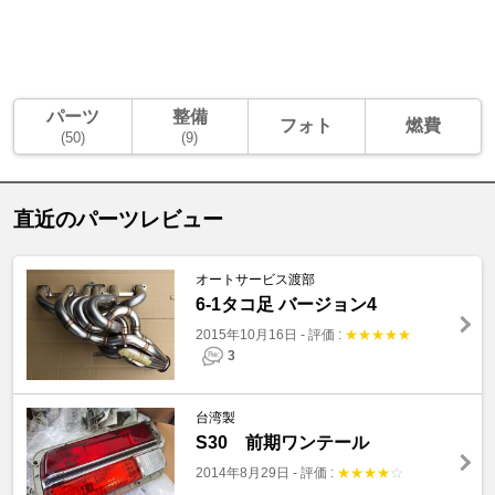
パーツ
整備
フォト
燃費
(50)
(9)
直近のパーツレビュー
オートサービス渡部
6-1タコ足 バージョン4
2015年10月16日
-
評価 :
★
★
★
★
★
3
台湾製
S30 前期ワンテール
2014年8月29日
-
評価 :
★
★
★
★
☆