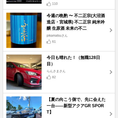
110
今週の晩酌 〜 不二正宗(大沼酒
造店・宮城県) 不二正宗 純米吟
醸 生原酒 未来の不二
pikamatsuさん
61
今日も晴れた！（無職128日
目）
らんさまさん
82
【夏の向こう側で、先に会えた
一台――新型アクアGR SPOR
T】