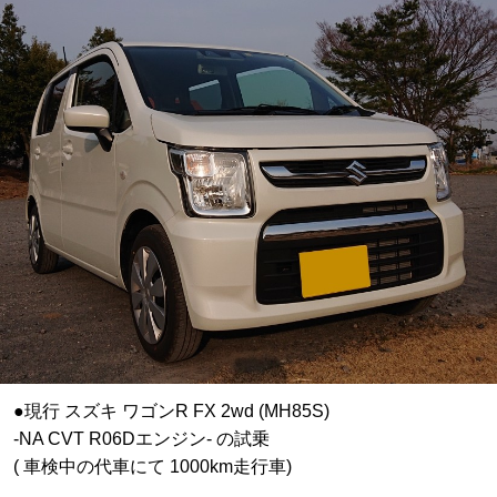
●現行 スズキ ワゴンR FX 2wd (MH85S)
-NA CVT R06Dエンジン- の試乗
( 車検中の代車にて 1000km走行車)