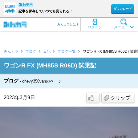
ダウンロード
記事を保存していつでも見られる！
みんカラとは？
ログイン
メニュー
みんカラ
ブログ
日記
ブログ一覧
ワゴンR FX (MH85S R06D) 試乗記
ワゴンR FX (MH85S R06D) 試乗記
ブログ
chevy350vanのページ
2023年3月9日
クリップ