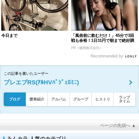
今日まで
「風俗前に飲むだけ！」45分で3回
戦も余裕！1日31円で朝まで絶好調
PR（健商株式会社）
Recommended by
この記事を書いたユーザー
プレエブRS(ｱﾙHVﾊﾟｼﾞｪﾛﾐﾆ)
ラップ
ブログ
愛車紹介
アルバム
グループ
ヒストリ
タイム
ページの先頭へ ▲
みんカラ 人気のカテゴリ