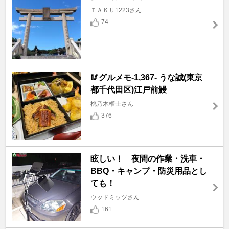
ＴＡＫＵ1223さん
74
🥢グルメモ-1,367- うな誠(東京
都千代田区)江戸前鰻
桃乃木權士さん
376
眩しい！ 夜間の作業・洗車・
BBQ・キャンプ・防災用品とし
ても！
ウッドミッツさん
161