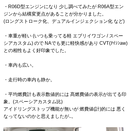
・R06D型エンジンになり 少し調べてみたが R06A型エン
ジンから結構変更点があることが分かりました。
(ロングストローク化、デュアルインジェクション化 など)
・車重が軽い (いつも乗ってる軽 エブリイワゴン / スペー
シアカスタム) ので NAでも更に軽快感があり CVT(ｱｲｼﾝaw)
との相性もよく好印象でした。
・車内も広い。
・走行時の車内も静か。
・平均燃費計も表示数値的には 髙燃費値の表示が出てる印
象。(スペーシアカスタム比)
アイドリングストップ機能が無いが 燃費値(計)的には 悪く
なってないのかと思えましたが..。