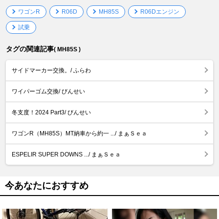
ワゴンR
R06D
MH85S
R06Dエンジン
試乗
タグの関連記事
( MH85S )
サイドマーカー交換。/ ふらわ
ワイパーゴム交換/ びんせい
冬支度！2024 Part3/ びんせい
ワゴンR（MH85S）MT納車から約一 .../ まぁＳｅａ
ESPELIR SUPER DOWNS .../ まぁＳｅａ
今あなたにおすすめ