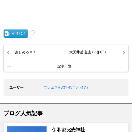
イイね！
楽しめる車！
大天井岳 登山 (2泊3日)
記事一覧
ユーザー
プレエブRS(ｱﾙHVﾊﾟｼﾞｪﾛﾐﾆ)
ブログ人気記事
伊和都比売神社