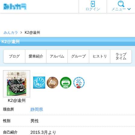
ログイン
メニュー
みんカラ
K2@遠州
K2@遠州
ラップ
ブログ
愛車紹介
アルバム
グループ
ヒストリ
タイム
K2@遠州
静岡県
現住所
男性
性別
2015.3月より
自己紹介