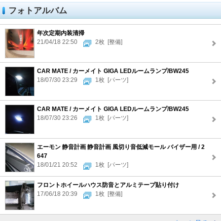
フォトアルバム
年次定期内装清掃
21/04/18 22:50
2枚
[整備]
CAR MATE / カーメイト GIGA LEDルームランプ/BW245
18/07/30 23:29
1枚
[パーツ]
CAR MATE / カーメイト GIGA LEDルームランプ/BW245
18/07/30 23:26
1枚
[パーツ]
エーモン 静音計画 静音計画 風切り音低減モール バイザー用 / 2
647
18/01/21 20:52
1枚
[パーツ]
フロントホイールハウス防音とアルミテープ貼り付け
17/06/18 20:39
1枚
[整備]