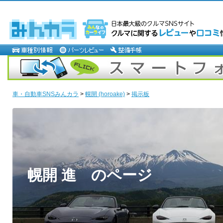
車・自動車SNSみんカラ
>
幌開 (horoake)
>
掲示板
幌開 進 のページ