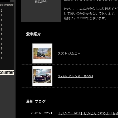
自己紹介
ただ。。。みんカラ久しぶり過ぎてど
して良いのか分からないでおります。
絶賛フォロバ中でございます。
愛車紹介
スズキ ジムニー
スバル アルシオーネSVX
最新 ブログ
23/01/28 22:21
【ジムニーJA11】ピカピカにするよりも優先