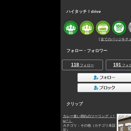
ハイタッチ！drive
[
全てのバッジをチェッ
フォロー・フォロワー
118
191
フォロー
フォ
クリップ
カレー食い倒れのツーリング（＾
ω＾）
カテゴリ：その他（カテゴリ未設
定）