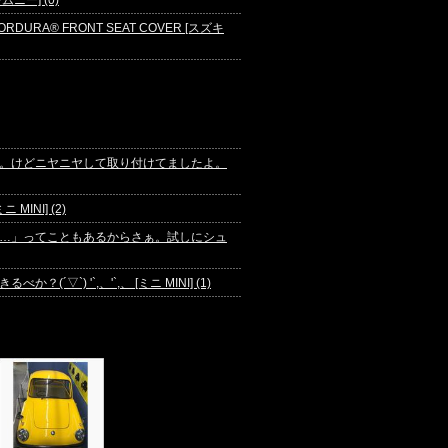
ニー] (0)
ORDURA® FRONT SEAT COVER [スズキ
。けどニヤニヤして取り付けてましたよ。
INI] (2)
…」ってこともあるからさぁ。試しにシュ
`) '`,、'`,、 [ミニ MINI] (1)