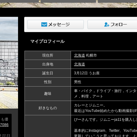
マイプロフィール
現住所
北海道
札幌市
出身地
北海道
誕生日
3月12日 うお座
性別
男性
車・バイク，ドライブ・旅行，インタ
趣味
メ，料理，アート
カレーとジムニー。
好きなもの
最近はYouTube始めたから動画撮影(i
りも優
びーさんです。ジムニーja11を購入
67086
基本的にInstagram、Twitter、
 22:21
更新していこうと思っております。よ