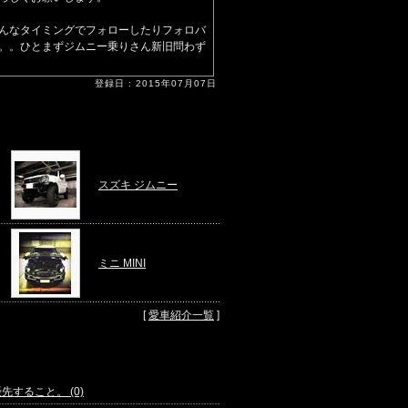
んなタイミングでフォローしたりフォロバ
。。ひとまずジムニー乗りさん新旧問わず
登録日 : 2015年07月07日
スズキ ジムニー
ミニ MINI
[
愛車紹介一覧
]
すること。 (0)