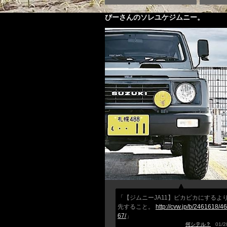
びーさんのソレユケジムニー。
「【ジムニーJA11】ピカピカにするよ
先すること。
http://cvw.jp/b/2461618/4
67/
」
何シテル？
01/28