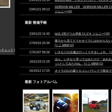
23/01/21 18:14
WIRUS WIN フロントバンパー [スズキ ジム
GORDON MILLER GORDON MILLER C
23/01/21 09:13
ジムニー] (0)
最新 整備手帳
23/01/22 11:45
ja11-1型グリル塗装 [スズキ ジムニー] (0)
後ろから見てどうかオイラにはわからない
17/03/16 20:38
[ミニ MINI] (2)
をチェック
]
17/01/07 09:28
いきなりの点滅はびっくりするしょや。 [ミニ M
ほら、いきなり塗ってはみたけど「あれれ
16/11/19 21:29
ッ♪としてみたのね。 [ミニ MINI] (1)
16/10/12 17:25
オイラの心の曇りもコンパウンドで除去できるべか？(´▽
最新 フォトアルバム