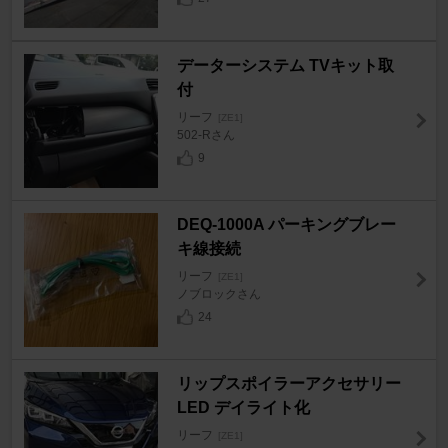
データーシステム TVキット取
付
リーフ
[ZE1]
502-Rさん
9
DEQ-1000A パーキングブレー
キ線接続
リーフ
[ZE1]
ノブロックさん
24
リップスポイラーアクセサリー
LED デイライト化
リーフ
[ZE1]