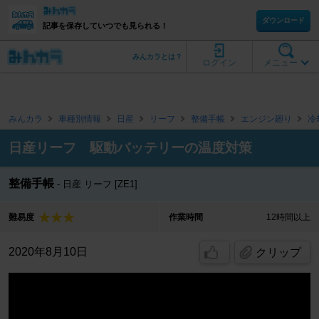
ダウンロード
記事を保存していつでも見られる！
みんカラとは？
ログイン
メニュー
みんカラ
車種別情報
日産
リーフ
整備手帳
エンジン廻り
冷
日産リーフ 駆動バッテリーの温度対策
整備手帳
日産 リーフ [ZE1]
難易度
作業時間
12時間以上
2020年8月10日
クリップ