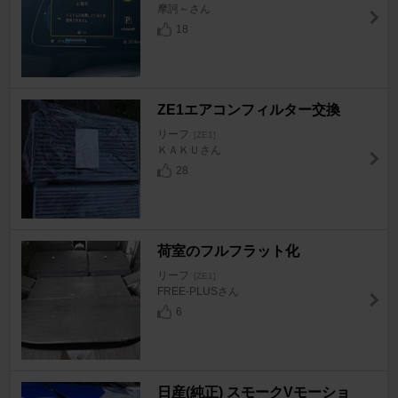
摩訶～さん
18
ZE1エアコンフィルター交換
リーフ
[ZE1]
ＫＡＫＵさん
28
荷室のフルフラット化
リーフ
[ZE1]
FREE-PLUSさん
6
日産(純正) スモークVモーショ