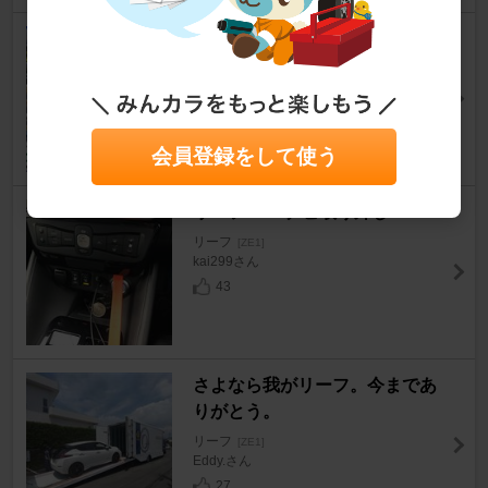
ラップタイムの軌跡 その⑤
リーフ
[ZE1]
TerryYoungさん
11
0
会員登録をして使う
リーフMOPナビ取り外し
リーフ
[ZE1]
kai299さん
43
さよなら我がリーフ。今まであ
りがとう。
リーフ
[ZE1]
Eddy.さん
27