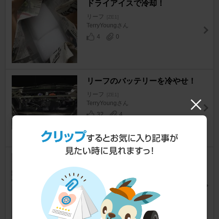
ドライアイスで冷却！
リーフ
[ZE1]
TerryYoungさん
4
0
リーフのバッテリーを冷やせ！
リーフ
[ZE1]
TerryYoungさん
32
4
不凍液濃度５０%アップ
リーフ
[ZE1]
さんまる☆さん
76
0