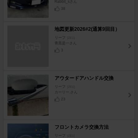
Rabbit_sさん
38
地図更新2026#2(通算9回目）
リーフ
[ZE1]
青黒是一さん
3
アウタードアハンドル交換
リーフ
[ZE1]
カーリー.さん
23
フロントカメラ交換方法
リーフ
[ZE1]