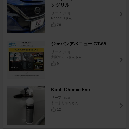
ングリル
リーフ
[ZE1]
Rabbit_sさん
26
ジャパンアベニュー GT-65
リーフ
[ZE1]
大阪のてっさんさん
5
Koch Chemie Fse
リーフ
[ZE1]
やーまちゃんさん
12