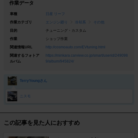
作業データ
車種
日産 リーフ
作業カテゴリ
エンジン廻り
冷却系
その他
目的
チューニング・カスタム
作業
ショップ作業
関連情報URL
http://cosmoauto.com/EVtuning.html
関連するフォトア
https://minkara.carview.co.jp/smart/userid/249098
ルバム
9/album/945824/
TerryYoungさん
ニスモ
この記事を見た人におすすめ