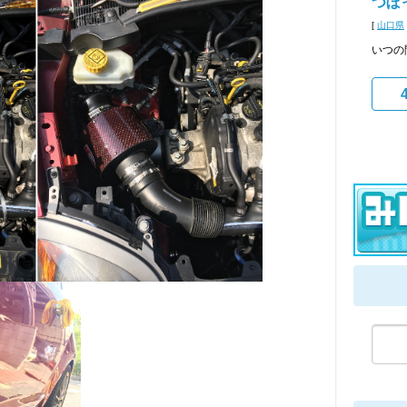
つぼ
[
山口県
いつの