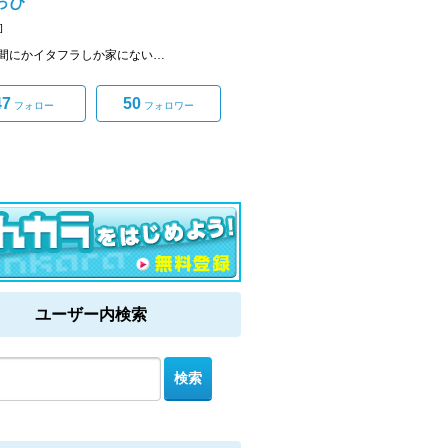
っぴ
]
間にかイタフラしか家にない…
47
50
フォロー
フォロワー
ユーザー内検索