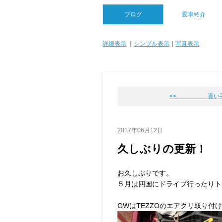
ブログ
愛車紹介
詳細表示
｜
シンプル表示
｜
写真表示
<< 貰い手
2017年06月12日
久しぶりの更新！
お久しぶりです。
５月は四国にドライブ行ったりト
GWはTEZZOのエアクリ取り