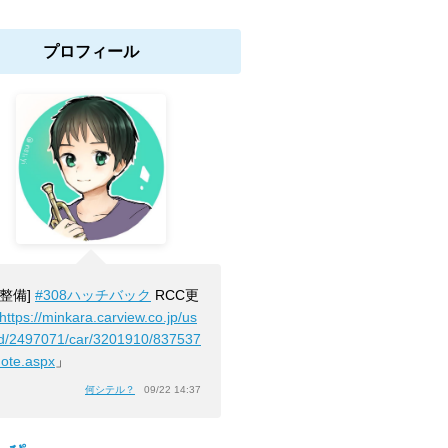
プロフィール
[整備]
#308ハッチバック
RCC更
https://minkara.carview.co.jp/us
id/2497071/car/3201910/837537
note.aspx
」
何シテル？
09/22 14:37