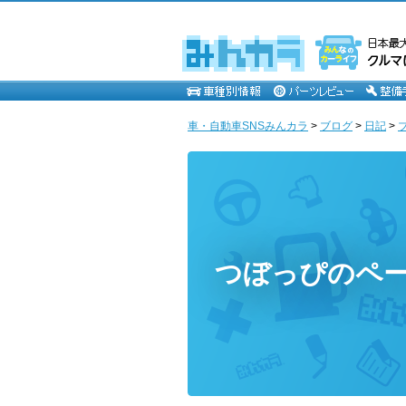
車・自動車SNSみんカラ
>
ブログ
>
日記
>
つぼっぴのペ