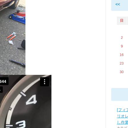
<<
日
2
9
16
23
30
[フィ
リオレ
し作業