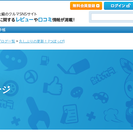
ブログ一覧
>
久しぶりの更新！ [つぼっぴ]
ージ