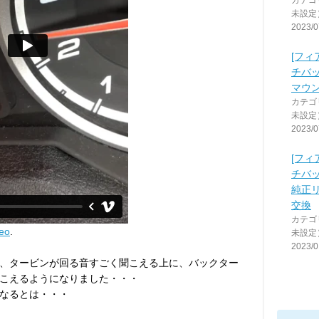
カテゴ
未設定
2023/0
[フィ
チバッ
マウ
カテゴ
未設定
2023/0
[フィ
チバ
純正
交換
カテゴ
eo
.
未設定
2023/0
、タービンが回る音すごく聞こえる上に、バックター
こえるようになりました・・・
なるとは・・・