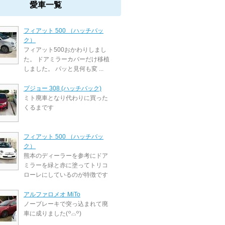
愛車一覧
フィアット 500 （ハッチバッ
ク）
フィアット500おかわりしまし
た。 ドアミラーカバーだけ移植
しました。 パッと見何も変 ...
プジョー 308 (ハッチバック)
ミト廃車となり代わりに買った
くるまです
フィアット 500 （ハッチバッ
ク）
熊本のディーラーを参考にドア
ミラーを緑と赤に塗ってトリコ
ローレにしているのが特徴です
アルファロメオ MiTo
ノーブレーキで突っ込まれて廃
車に成りました(꒪⌓꒪)