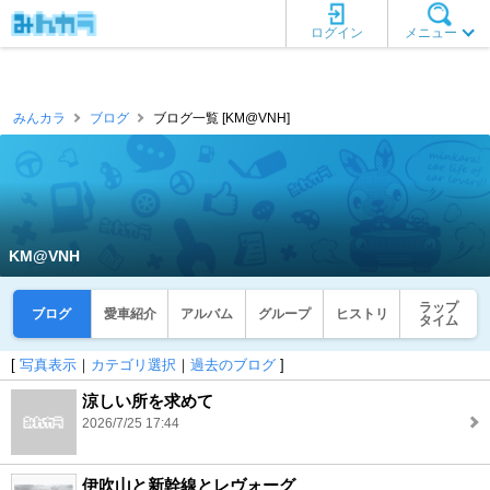
ログイン
メニュー
みんカラ
ブログ
ブログ一覧 [KM@VNH]
KM@VNH
ラップ
ブログ
愛車紹介
アルバム
グループ
ヒストリ
タイム
[
写真表示
｜
カテゴリ選択
｜
過去のブログ
]
涼しい所を求めて
2026/7/25 17:44
伊吹山と新幹線とレヴォーグ