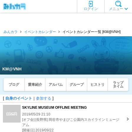
ログイン
メニュー
みんカラ
イベントカレンダー
イベントカレンダー一覧 [KM@VNH]
KM@VNH
ラップ
ブログ
愛車紹介
アルバム
グループ
ヒストリ
タイム
[
自身のイベント
｜
参加する
]
SKYLINE MUSEUM OFFLINE MEETING
2019/05/29 21:10
[オフ会] [長野県] 岡谷市やまびこ公園内スカイラインミュージ
アム
[開催日] 2019/09/22