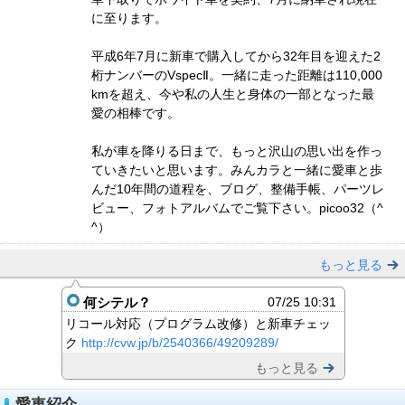
に至ります。
平成6年7月に新車で購入してから32年目を迎えた2
桁ナンバーのVspecⅡ。一緒に走った距離は110,000
kmを超え、今や私の人生と身体の一部となった最
愛の相棒です。
私が車を降りる日まで、もっと沢山の思い出を作っ
ていきたいと思います。みんカラと一緒に愛車と歩
んだ10年間の道程を、ブログ、整備手帳、パーツレ
ビュー、フォトアルバムでご覧下さい。picoo32（^
^）
もっと見る
何シテル？
07/25 10:31
リコール対応（プログラム改修）と新車チェッ
ク
http://cvw.jp/b/2540366/49209289/
もっと見る
愛車紹介