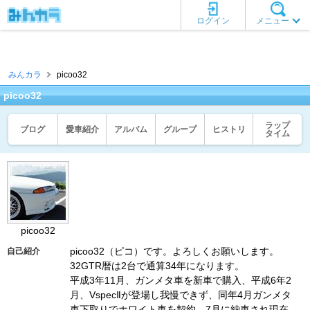
ログイン
メニュー
みんカラ
picoo32
picoo32
ラップ
ブログ
愛車紹介
アルバム
グループ
ヒストリ
タイム
picoo32
picoo32（ピコ）です。よろしくお願いします。
自己紹介
32GTR暦は2台で通算34年になります。
平成3年11月、ガンメタ車を新車で購入、平成6年2
月、VspecⅡが登場し我慢できず、同年4月ガンメタ
車下取りでホワイト車を契約、7月に納車され現在