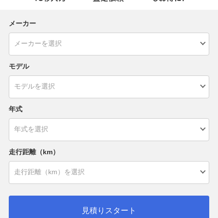
メーカー
モデル
年式
走行距離（km）
見積りスタート