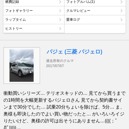
燃費記録
フォトアルバム(1)
フォトギャラリー
クルマレビュー
ラップタイム
愛車ログ
ヒストリー
パジェ (三菱 パジェロ)
過去所有のクルマ
2017/07/07
衝動買いシリーズ… テリオスキッドの… 見てから買うまで
の1時間を大幅更新するパジェロさん 見てから契約書サイ
ンまで30分でした… 試乗20分ちょいを除けば、5分… ま、
奥様も即決したのでよい買い物だったと… がいろいろイジ
りたいけど、奥様の許可は出そうにありません…((((；ﾟ
Дﾟ))))) ...