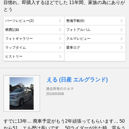
目惚れ、即購入するほどでした 11年間、家族の為にありが
とう
パーツレビュー(2)
整備手帳(6)
燃費記録
フォトアルバム
フォトギャラリー
クルマレビュー
ラップタイム
愛車ログ
ヒストリー
える (日産 エルグランド)
過去所有のクルマ
2016/03/08
すでに13年… 廃車予定がもう2年頑張ってもらいます… 50
から51…エル歴は長いです… 50ライダーが出た時、雷をう