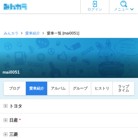
ログイン
メニュー
みんカラ
愛車紹介
愛車一覧 [mai0051]
mai0051
ラップ
ブログ
愛車紹介
アルバム
グループ
ヒストリ
タイム
トヨタ
日産
*
三菱