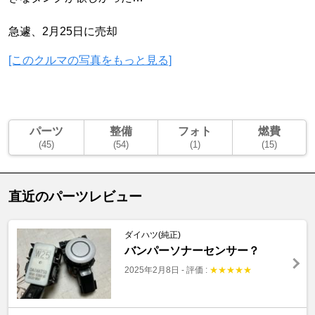
急遽、2月25日に売却
[このクルマの写真をもっと見る]
パーツ
整備
フォト
燃費
(45)
(54)
(1)
(15)
直近のパーツレビュー
ダイハツ(純正)
バンパーソナーセンサー？
2025年2月8日
-
評価 :
★
★
★
★
★