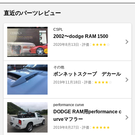
直近のパーツレビュー
CSPL
2002〜dodge RAM 1500
2020年8月13日
-
評価 :
★
★
★
★
☆
その他
ボンネットスクープ デカール
2019年11月18日
-
評価 :
★
★
★
★
☆
performance curve
DODGE RAM用performance c
urveマフラー
2019年8月27日
-
評価 :
★
★
★
★
★