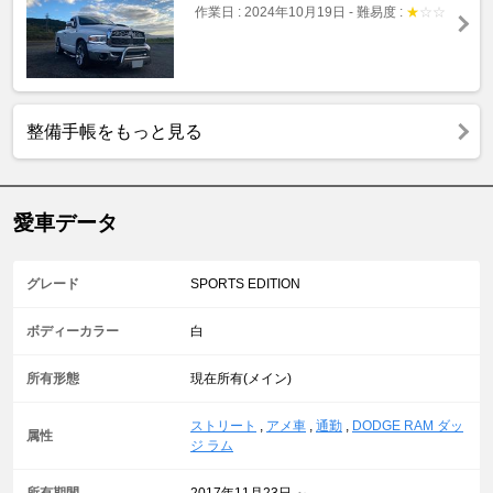
作業日 : 2024年10月19日
-
難易度 :
★
☆
☆
整備手帳をもっと見る
愛車データ
グレード
SPORTS EDITION
ボディーカラー
白
所有形態
現在所有(メイン)
ストリート
,
アメ車
,
通勤
,
DODGE RAM ダッ
属性
ジ ラム