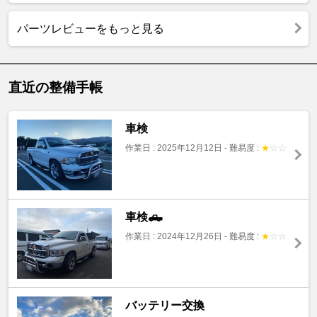
パーツレビューをもっと見る
直近の整備手帳
車検
作業日 : 2025年12月12日
-
難易度 :
★
☆
☆
車検🛻
作業日 : 2024年12月26日
-
難易度 :
★
☆
☆
バッテリー交換