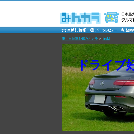
車・自動車SNSみんカラ
>
hiroM
ドライブ好