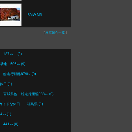
BMW M5
[
愛車紹介一覧
]
87㎞ (3)
 506㎞ (9)
走行距離879㎞ (9)
 (1)
城県他 総走行距離988㎞ (0)
ガイドな休日 福島県 (1)
 (1)
1㎞ (0)