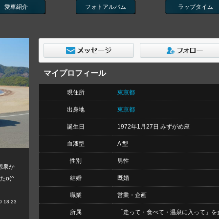
愛車紹介
フォトアルバム
ラップタイム
マイプロフィール
現住所
東京都
出身地
東京都
誕生日
1972年1月27日 みずがめ座
血液型
A 型
性別
男性
源泉か
結婚
既婚
o(^
職業
営業・企画
 18:23
所属
「走って・食べて・温泉に入って」を