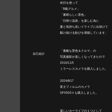
休日を使って
「B級グルメ」
「素晴らしい景色」
「日帰り温泉」を楽しむ為に
妻と気持ち良いドライブに出掛けて
駆け抜ける歓びを堪能しています。
「素敵な景色＆クルマ」の
自己紹介
写真撮影が楽しくなってきたので
2016/11/5
ミラーレスカメラを購入しました。
2024/8/17
富士フィルムのカメラ
GFX50SⅡも購入しました。
楽しいカーライフの１つとして