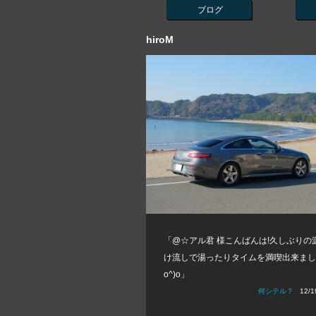
ブログ
hiroM
「@☆アル君 様こんばんは!久しぶりの
け流しで湯ったりタイムを満喫出来ました
o^)o」
何シテル？
12/19