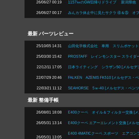
26/06/27 00:19
1157㎞のGW日帰りドライブ 新潟県他 11
26/06/27 00:17
みんカラ休止中に見たサクラ ④＆⑤ オプシ
最新 パーツレビュー
25/10/05 14:31
山田化学株式会社 車用 スリムポケット [メ
25/03/30 15:42
PROSTAFF レインモンスター スライダー 
22/12/11 17:05
日本ライティング シラザン50 [メルセデス・
22/07/29 20:46
FALKEN AZENIS FK510 [メルセデス・ベ
22/03/21 11:12
SEAHORSE 5ｗ-40 [メルセデス・ベンツ 
最新 整備手帳
26/08/01 18:08
E400クーペ オイル＆フィルター交換 [メル
26/05/31 13:14
E400クーペ エアーエレメント交換 [メルセデ
E400 4MATICクーペ スポーツ エアコ
26/05/31 13:05