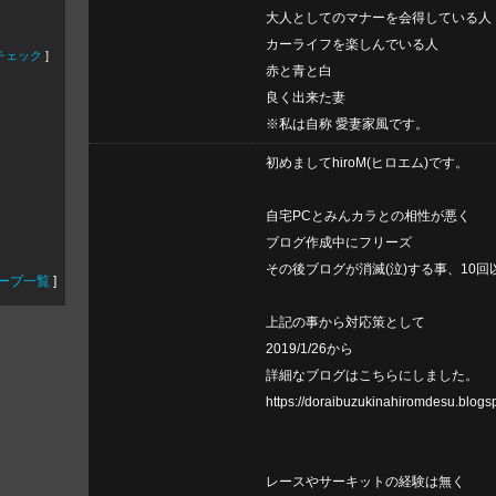
大人としてのマナーを会得している人
カーライフを楽しんでいる人
チェック
]
赤と青と白
良く出来た妻
※私は自称 愛妻家風です。
初めましてhiroM(ヒロエム)です。
自宅PCとみんカラとの相性が悪く
ブログ作成中にフリーズ
その後ブログが消滅(泣)する事、10回
ープ一覧
]
上記の事から対応策として
2019/1/26から
詳細なブログはこちらにしました。
https://doraibuzukinahiromdesu.blogs
レースやサーキットの経験は無く