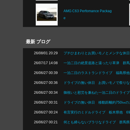
AMG C63 Perfomance Packag
e
最新 ブログ
26/08/01 20:29
プチひまわりとお買いモノとメンテな休日 1
26/07/17 14:08
一泊二日の絶景道路と湯ったり草津 群馬県他
26/06/27 00:39
一泊二日のラストランドライブ 福島県他 総
26/06/27 00:36
ドライブの無い休日 お買いモノで祭りな休日
26/06/27 00:34
御祝いと慰労を兼ねた一泊二日のドライブ 宮
26/06/27 00:31
ドライブの無い休日 移動距離約750㎞の
26/06/27 00:24
有言実行のミドルドライブ 栃木県他 694㎞
26/06/27 00:21
何とも締らないブラリなドライブ 群馬県 44