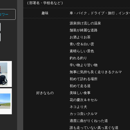
( 部署名・学校名など )
趣味
車・バイク，ドライブ・旅行，インタ
ロワー
源泉掛け流しの温泉
舗装が綺麗な道路
お酒よりお茶
青い空＆白い雲
素晴らしい景色
釣れる釣り
辛い物より甘い物
無事に気持ち良く走りきるクルマ
初めて訪れる場所
初めて走る道
好きなもの
美味しい食事
花の慶次＆キセル
ネコより犬
カッコ良いクルマ
適度に曲がりくねった道
誰も走っていない真っ直ぐな道