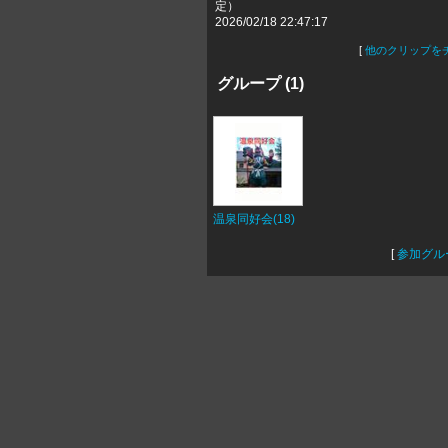
定）
2026/02/18 22:47:17
[
他のクリップを
グループ (1)
温泉同好会(18)
[
参加グル