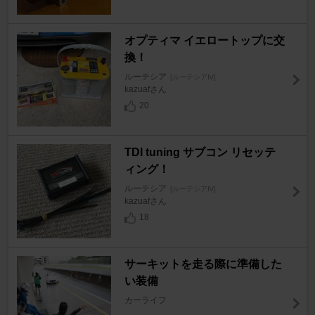
オプティマ イエロートップに交
換！
ルーテシア
[ルーテシアⅣ]
kazuafさん
20
TDI tuning サブコン リセッテ
ィング！
ルーテシア
[ルーテシアⅣ]
kazuafさん
18
サーキットを走る際に準備した
い装備
カーライフ