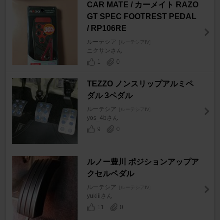
CAR MATE / カーメイト RAZO
GT SPEC FOOTREST PEDAL
/ RP106RE
ルーテシア
[ルーテシアⅣ]
ニクサンさん
1
0
TEZZO ノンスリップアルミペ
ダル 3ペダル
ルーテシア
[ルーテシアⅣ]
yos_4bさん
9
0
ルノー豊川 ポジションアップア
クセルペダル
ルーテシア
[ルーテシアⅣ]
yukiiiさん
11
0