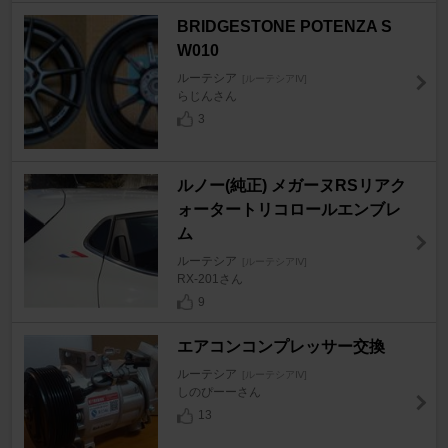
BRIDGESTONE POTENZA S
W010
ルーテシア
[ルーテシアⅣ]
らじんさん
3
ルノー(純正) メガーヌRSリアク
ォータートリコロールエンブレ
ム
ルーテシア
[ルーテシアⅣ]
RX-201さん
9
エアコンコンプレッサー交換
ルーテシア
[ルーテシアⅣ]
しのぴーーさん
13