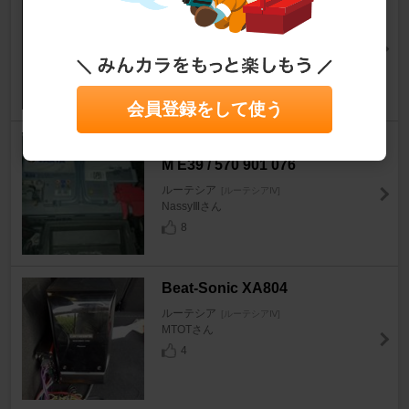
SPORT RC-T5
ルーテシア
[ルーテシアⅣ]
《》たぼさん
11
会員登録をして使う
VARTA SILVER DYNAMIC AG
M E39 / 570 901 076
ルーテシア
[ルーテシアⅣ]
NassyⅢさん
8
Beat-Sonic XA804
ルーテシア
[ルーテシアⅣ]
MTOTさん
4