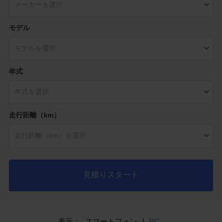
モデル
年式
走行距離（km）
見積りスタート
表示：
スマートフォン
|
PC