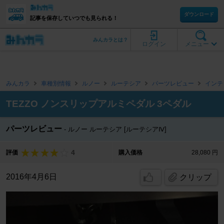
ダウンロード
記事を保存していつでも見られる！
みんカラとは？
ログイン
メニュー
みんカラ
車種別情報
ルノー
ルーテシア
パーツレビュー
インテ
TEZZO ノンスリップアルミペダル 3ペダル
パーツレビュー
ルノー ルーテシア [ルーテシアⅣ]
4
評価
購入価格
28,080 円
2016年4月6日
クリップ