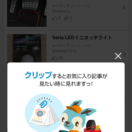
ルーテシア
[ルーテシアⅣ]
moritaxさん
5
0
Seria LEDミニタッチライト
ルーテシア
[ルーテシアⅣ]
porochan7さん
15
PIRELLI POWERGY 195/55R1
6
ルーテシア
[ルーテシアⅣ]
《》たぼさん
3
ENKEI ENKEI SPORT ENKEI