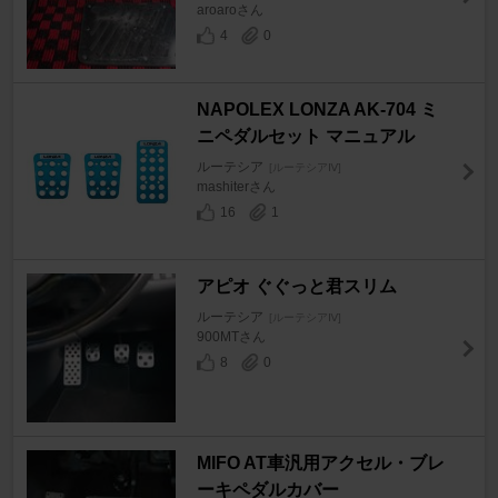
aroaroさん
4
0
NAPOLEX LONZA AK-704 ミ
ニペダルセット マニュアル
ルーテシア
[ルーテシアⅣ]
mashiterさん
16
1
アピオ ぐぐっと君スリム
ルーテシア
[ルーテシアⅣ]
900MTさん
8
0
MIFO AT車汎用アクセル・ブレ
ーキペダルカバー