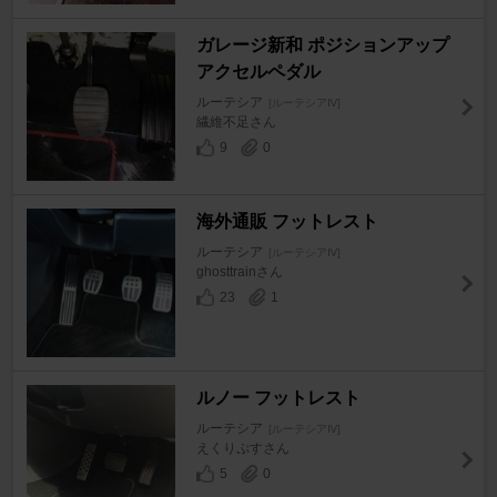
ガレージ新和 ポジションアップ
アクセルペダル
ルーテシア
[ルーテシアⅣ]
繊維不足さん
9
0
海外通販 フットレスト
ルーテシア
[ルーテシアⅣ]
ghosttrainさん
23
1
ルノー フットレスト
ルーテシア
[ルーテシアⅣ]
えくりぷすさん
5
0