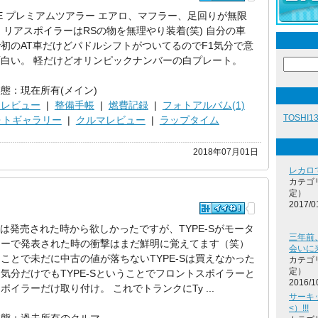
NE プレミアムツアラー エアロ、マフラー、足回りが無限
 リアスポイラーはRSの物を無理やり装着(笑) 自分の車
初のAT車だけどパドルシフトがついてるのでF1気分で意
白い。 軽だけどオリンピックナンバーの白プレート。
態：現在所有(メイン)
ツレビュー
|
整備手帳
|
燃費記録
|
フォトアルバム(1)
TOSHI
ォトギャラリー
|
クルマレビュー
|
ラップタイム
2018年07月01日
レカロ
カテゴ
定）
2017/0
00は発売された時から欲しかったですが、TYPE-Sがモータ
三年前
ョーで発表された時の衝撃はまだ鮮明に覚えてます（笑）
会いに
ことで未だに中古の値が落ちないTYPE-Sは買えなかった
カテゴ
定）
気分だけでもTYPE-Sということでフロントスポイラーと
2016/1
ポイラーだけ取り付け。 これでトランクにTy ...
サーキ
<）!!!