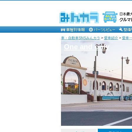
車・自動車SNSみんカラ
>
愛車紹介
>
愛車一覧
One and only