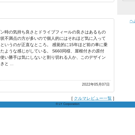
ヘ
プン時の気持ち良さとドライブフィールの良さはあるもの
現状不満点の方が多いので個人的にはそれほど気に入って
というのが正直なところ。 感覚的に15年ほど前の車に乗
たような感じがしている。 S660同様、屋根付きの原付
で使い勝手は気にしないと割り切れる人か、このデザイン
と ...
2022年05月07日
[
クルマレビュー一覧
]
© LY Corporation