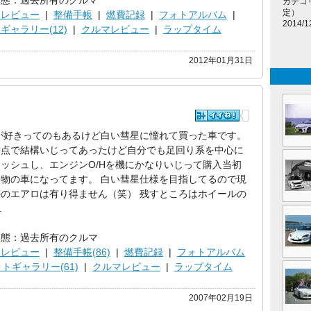
形態：過去所有のクルマ
カテゴ
定）
ツレビュー
|
整備手帳
|
燃費記録
|
フォトアルバム
|
2014/1
ギャラリー(12)
|
クルマレビュー
|
ラップタイム
2012年01月31日
7が好きってのもあるけど白い彗星に憧れて買った車です。
時点で結構いじってあったけど自分でも足回り系を中心に
ッシュし、エンジンO/Hを機にかなりいじって購入当初
物の車になってます。 白い彗星仕様を目指してるので現
のエアロは有り得ません（笑） 残すところはホイールの
.
形態：過去所有のクルマ
ツレビュー
|
整備手帳(86)
|
燃費記録
|
フォトアルバム
トギャラリー(61)
|
クルマレビュー
|
ラップタイム
2007年02月19日