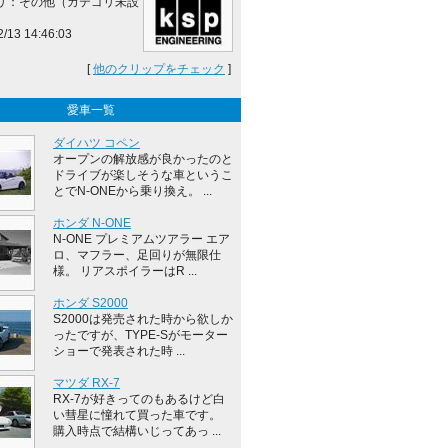
リ：その他（カテゴリ未設
2/13 14:46:03
[
他のクリップをチェック
]
愛車一覧
ダイハツ コペン
オープンの解放感が良かったのと
ドライブが楽しそうな車というこ
とでN-ONEから乗り換え。 ...
ホンダ N-ONE
N-ONE プレミアムツアラー エア
ロ、マフラー、足回りが無限仕
様。 リアスポイラーはR ...
ホンダ S2000
S2000は発売された時から欲しか
ったですが、TYPE-Sがモーター
ショーで発表された時 ...
マツダ RX-7
RX-7が好きってのもあるけど白
い彗星に憧れて買った車です。
購入時点で結構いじってあっ ...