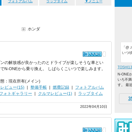
フォトアルバム
ラップタイム
▼メニュー
ホンダ
「@
いつ
プンの解放感が良かったのとドライブが楽しそうな車とい
TOSHI1
でN-ONEから乗り換え。 しばらくこいつで楽しみます。
N-ONE
いろ不満
態：現在所有(メイン)
す。 最
レビュー(15)
|
整備手帳
|
燃費記録
|
フォトアルバム
フォトギャラリー
|
クルマレビュー(1)
|
ラップタイム
3
2022年04月10日