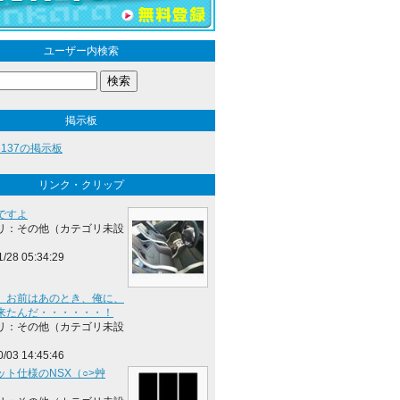
ユーザー内検索
掲示板
13137の掲示板
リンク・クリップ
ですよ
リ：その他（カテゴリ未設
1/28 05:34:29
、お前はあのとき、俺に、
来たんだ・・・・・・！
リ：その他（カテゴリ未設
0/03 14:45:46
ット仕様のNSX（○>艸