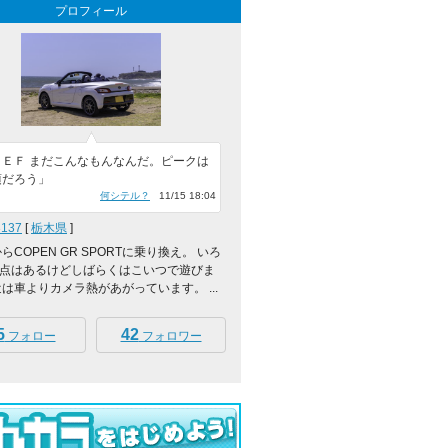
プロフィール
ＪＥＦ まだこんなもんなんだ。ピークは
頃だろう」
何シテル？
11/15 18:04
3137
[
栃木県
]
からCOPEN GR SPORTに乗り換え。 いろ
点はあるけどしばらくはこいつで遊びま
近は車よりカメラ熱があがっています。 ...
5
42
フォロー
フォロワー