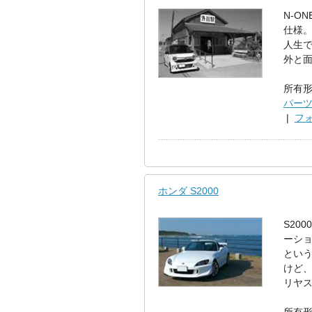
N-O
仕様。
人生で
外と面
所有形
パー
|
フ
ホンダ S2000
S20
ーシ
という
けど、
リヤス