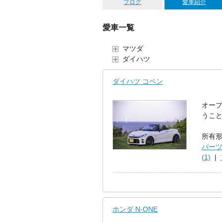
ブログ
愛車紹介
愛車一覧
マツダ
ダイハツ
ダイハツ コペン
オー
うこと
所有形
パーツ
(1)
|
ホンダ N-ONE