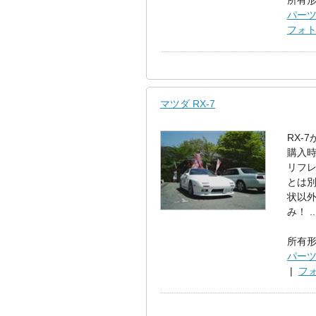
所有
パー
フォト
マツダ RX-7
RX-
購入
リフレ
とは別
状以外
み！ ..
所有
パー
|
フォ