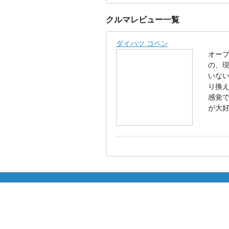
クルマレビュー一覧
ダイハツ コペン
オー
の、
いない
り換え
感覚
が大好き