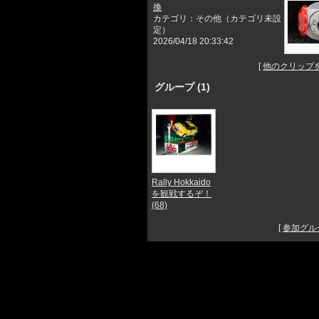
換
カテゴリ：その他（カテゴリ未設
定）
2026/04/18 20:33:42
[
他のクリップ
グループ (1)
Rally Hokkaido
を観戦するぞ！
(68)
[
参加グル