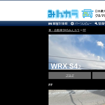
車・自動車SNSみんカラ
>
FF
WRX S4♪
ブログ
FF