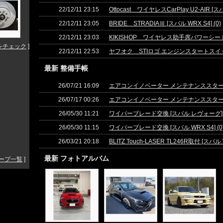
22/12/11 23:15
Ottocast ワイヤレスCarPlay U2-AIR [スバ
22/12/11 23:05
BRIDE STRADIAⅢ [スバル WRX S4] (0)
22/12/11 23:03
KIKISHOP ワイヤレス助手席パワーシートスイ
をチェック
]
22/12/11 22:53
ヤフオク STIロゴ エンジンスタートスイッチカ
最新 整備手帳
26/07/21 16:09
エアコンイノベーター メンテナンススターター
26/07/17 00:26
エアコンイノベーター メンテナンススターターキ
26/05/30 11:21
ワイパーブレード交換 [スバル レヴォーグ] (
26/05/30 11:15
ワイパーブレード交換 [スバル WRX S4] (0
26/03/21 20:18
BLITZ Touch-LASER TL246R取付 [スバル W
最新 フォトアルバム
ープ一覧
]