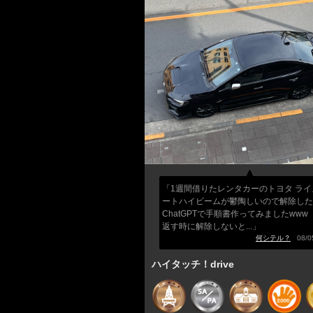
「1週間借りたレンタカーのトヨタ ライ
ートハイビームが鬱陶しいので解除した
ChatGPTで手順書作ってみましたwww
返す時に解除しないと...」
何シテル？
08/05
ハイタッチ！drive