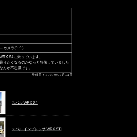
X←カメラ(^_^;)
RX S4に乗っています。
T乗りたくなるのかなっと想像していました
なんか不思議です。
登録日 : 2007年02月14日
スバル WRX S4
スバル インプレッサ WRX STI