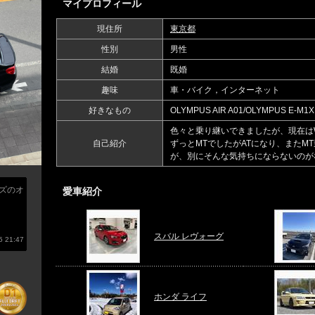
マイプロフィール
現住所
東京都
性別
男性
結婚
既婚
趣味
車・バイク，インターネット
好きなもの
OLYMPUS AIR A01/OLYMPUS E-M1
色々と乗り継いできましたが、現在はW
自己紹介
ずっとMTでしたがATになり、またM
が、別にそんな気持ちにならないのが
ズのオ
愛車紹介
スバル レヴォーグ
 21:47
ホンダ ライフ