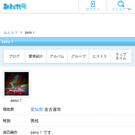
ログイン
メニュー
みんカラ
zero！
zero！
ラップ
ブログ
愛車紹介
アルバム
グループ
ヒストリ
タイム
zero！
愛知県
名古屋市
現住所
男性
性別
zero！です。
自己紹介