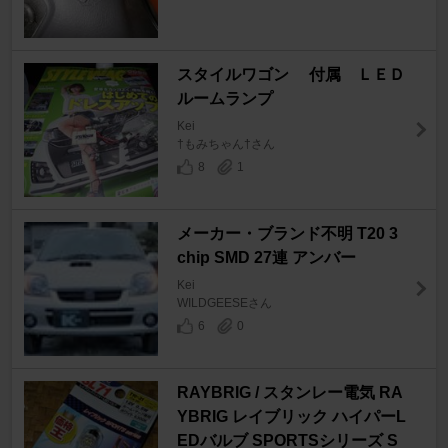
スタイルワゴン 付属 ＬＥＤ
ルームランプ
Kei
†もみちゃん†さん
8
1
メーカー・ブランド不明 T20 3
chip SMD 27連 アンバー
Kei
WILDGEESEさん
6
0
RAYBRIG / スタンレー電気 RA
YBRIG レイブリック ハイパーL
EDバルブ SPORTSシリーズ S