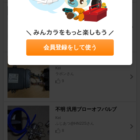
TAKA シフトブーツ
Kei
K100さん
0
会員登録をして使う
ヤフオク スポーツECU
Kei
ラポンさん
9
不明 汎用ブローオフバルブ
Kei
ふじあつ@HN22Sさん
8