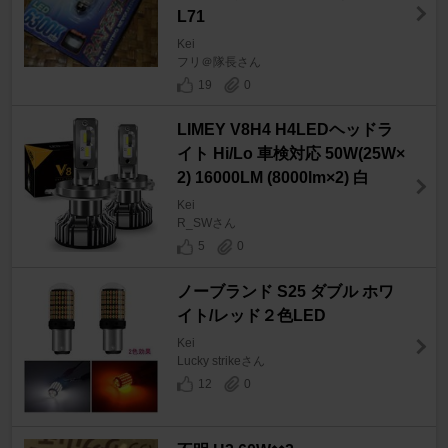
L71
Kei
フリ＠隊長さん
19
0
LIMEY V8H4 H4LEDヘッドラ
イト Hi/Lo 車検対応 50W(25W×
2) 16000LM (8000lm×2) 白
Kei
R_SWさん
5
0
ノーブランド S25 ダブル ホワ
イト/レッド２色LED
Kei
Lucky strikeさん
12
0