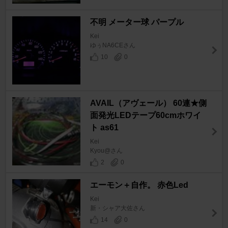
不明 メーター球 パープル
Kei
ゆぅNA6CEさん
10
0
AVAIL（アヴェール） 60連★側
面発光LEDテープ60cmホワイ
ト as61
Kei
Kyou@さん
2
0
エーモン＋自作。 赤色Led
Kei
新・シャア大佐さん
14
0