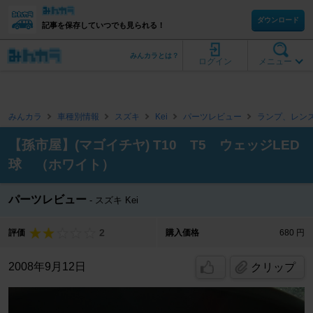
ダウンロード
記事を保存していつでも見られる！
みんカラとは？
ログイン
メニュー
みんカラ
車種別情報
スズキ
Kei
パーツレビュー
ランプ、レン
【孫市屋】(マゴイチヤ) T10 T5 ウェッジLED
球 （ホワイト）
パーツレビュー
スズキ Kei
2
評価
購入価格
680 円
2008年9月12日
クリップ