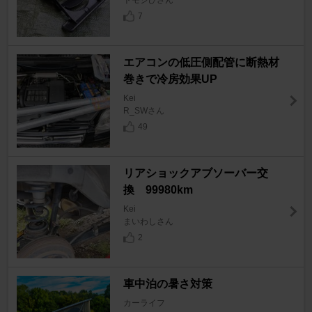
7
エアコンの低圧側配管に断熱材
巻きで冷房効果UP
Kei
R_SWさん
49
リアショックアブソーバー交
換 99980km
Kei
まいわしさん
2
車中泊の暑さ対策
カーライフ