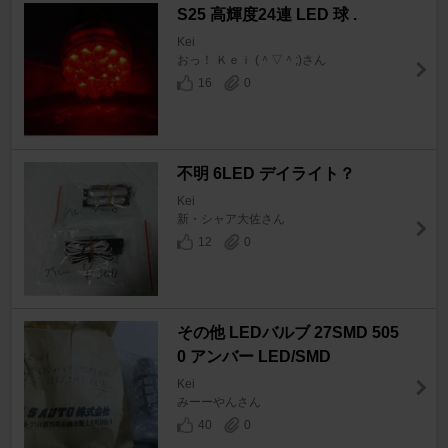
S25 高輝度24連 LED 球 .
Kei
おっ！ Ｋｅｉ (＾▽＾;)さん
16
0
不明 6LED デイライト？
Kei
新・シャア大佐さん
12
0
その他 LEDバルブ 27SMD 505
0 アンバー LED/SMD
Kei
みーーやんさん
40
0