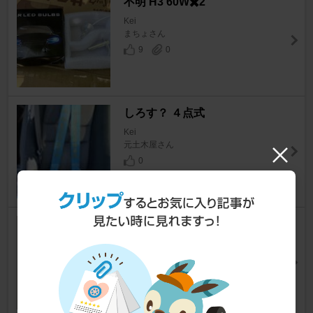
不明 H3 60W✖️2
Kei
まちょさん
9
0
しろす？ ４点式
Kei
元土木屋さん
0
ダイソー 静電気で貼り付く遮熱
フィルム
Kei
miiya7さん
13