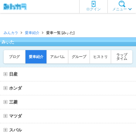
ログイン
メニュー
みんカラ
愛車紹介
愛車一覧 [みぃた]
みぃた
ラップ
ブログ
愛車紹介
アルバム
グループ
ヒストリ
タイム
日産
ホンダ
三菱
マツダ
スバル