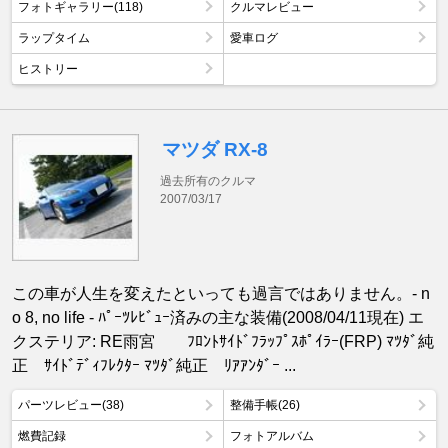
フォトギャラリー(118)
クルマレビュー
ラップタイム
愛車ログ
ヒストリー
マツダ RX-8
過去所有のクルマ
2007/03/17
この車が人生を変えたといっても過言ではありません。- n
o 8, no life - ﾊﾟｰﾂﾚﾋﾞｭｰ済みの主な装備(2008/04/11現在) エ
クステリア: RE雨宮 ﾌﾛﾝﾄｻｲﾄﾞﾌﾗｯﾌﾟｽﾎﾟｲﾗｰ(FRP) ﾏﾂﾀﾞ純
正 ｻｲﾄﾞﾃﾞｨﾌﾚｸﾀｰ ﾏﾂﾀﾞ純正 ﾘｱｱﾝﾀﾞｰ ...
パーツレビュー(38)
整備手帳(26)
燃費記録
フォトアルバム