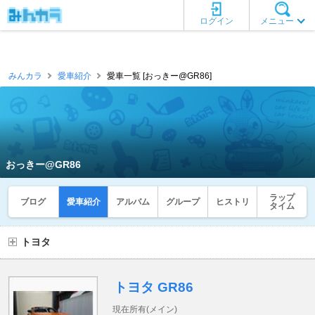
ログイン
メニュー
みんカラ
愛車紹介
愛車一覧 [おっきー@GR86]
おっきー@GR86
ラップ
ブログ
愛車紹介
アルバム
グループ
ヒストリ
タイム
トヨタ
トヨタ GR86
現在所有(メイン)