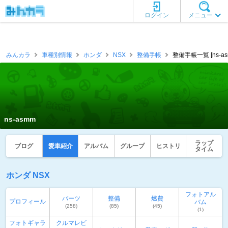
ログイン
メニュー
みんカラ
車種別情報
ホンダ
NSX
整備手帳
整備手帳一覧 [ns-as
ns-asmm
ラップ
ブログ
愛車紹介
アルバム
グループ
ヒストリ
タイム
ホンダ NSX
フォトアル
パーツ
整備
燃費
プロフィール
バム
(258)
(85)
(45)
(1)
フォトギャラ
クルマレビ