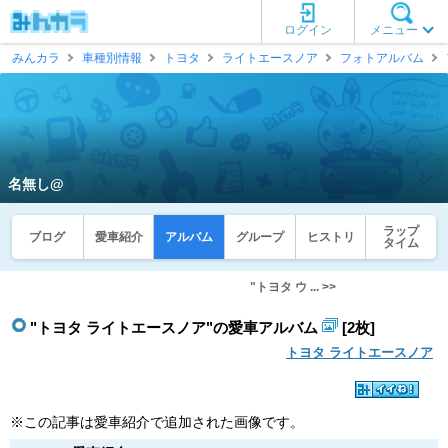
ログイン
メニュー
みんカラ
車種別情報
トヨタ
ライトエースノア
フォトアルバム
名無し@
ラップ
ブログ
愛車紹介
アルバム
グループ
ヒストリ
タイム
"トヨタ ウ ... >>
"トヨタ ライトエースノア"の愛車アルバム
[2枚]
トヨタ ライトエースノア
※この記事は愛車紹介で追加された画像です。