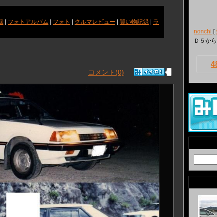
録
|
フォトアルバム
|
フォト
|
クルマレビュー
|
買い物記録
|
ラ
nonchi
[
Ｄ５から
4
コメント(0)