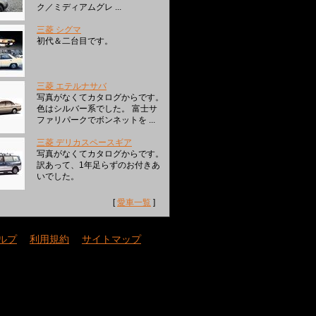
ク／ミディアムグレ ...
三菱 シグマ
初代＆二台目です。
三菱 エテルナサバ
写真がなくてカタログからです。
色はシルバー系でした。 富士サ
ファリパークでボンネットを ...
三菱 デリカスペースギア
写真がなくてカタログからです。
訳あって、1年足らずのお付きあ
いでした。
[
愛車一覧
]
ルプ
｜
利用規約
｜
サイトマップ