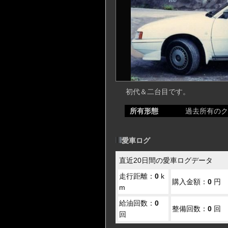
初代＆二台目です。
所有形態
過去所有のク
愛車ログ
直近20日間の愛車ログデータ
走行距離：
0
k
購入金額：
0
円
m
給油回数：
0
整備回数：
0
回
回