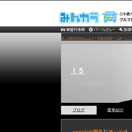
車・自動車SNSみんカラ
>
車種別情報
>
三菱
>
シグ
Ｉ５
ブログ
愛車紹介
nonchiの愛車
[
]
三菱 シグマ