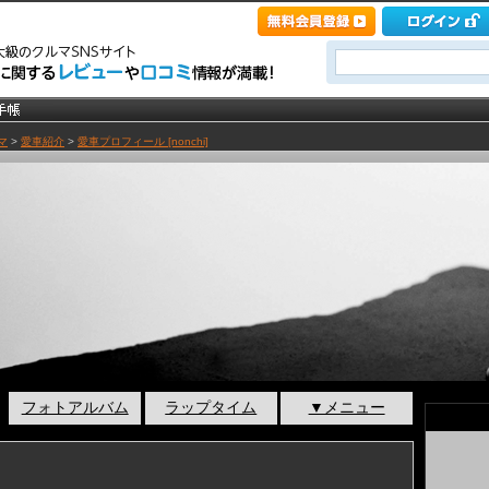
マ
>
愛車紹介
>
愛車プロフィール [nonchi]
フォトアルバム
ラップタイム
▼メニュー