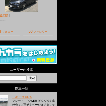
愛知県
]
……
8
50
フォロー
フォロワー
ユーザー内検索
愛車一覧
三菱 デリカD:5
グレード：POWER PACKAGE 車
外色：プラチナベージュメタリッ