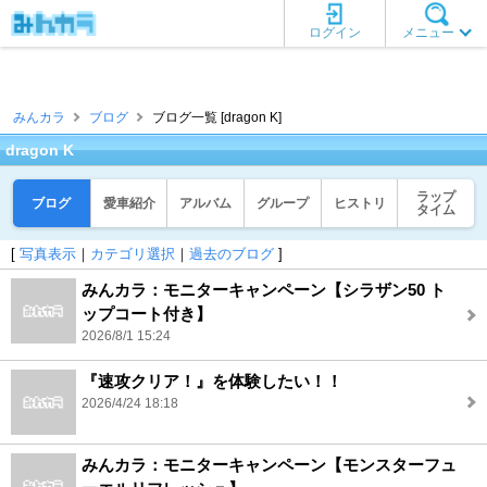
ログイン
メニュー
みんカラ
ブログ
ブログ一覧 [dragon K]
dragon K
ラップ
ブログ
愛車紹介
アルバム
グループ
ヒストリ
タイム
[
写真表示
｜
カテゴリ選択
｜
過去のブログ
]
みんカラ：モニターキャンペーン【シラザン50 ト
ップコート付き】
2026/8/1 15:24
『速攻クリア！』を体験したい！！
2026/4/24 18:18
みんカラ：モニターキャンペーン【モンスターフュ