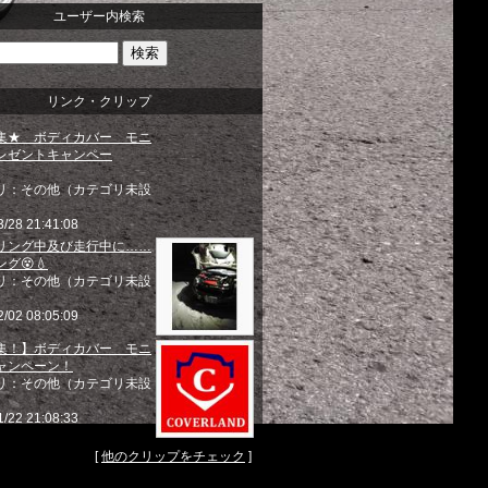
ユーザー内検索
リンク・クリップ
集★ ボディカバー モニ
レゼントキャンペー
リ：その他（カテゴリ未設
3/28 21:41:08
リング中及び走行中に……
グ😵💧
リ：その他（カテゴリ未設
2/02 08:05:09
集！】ボディカバー モニ
ャンペーン！
リ：その他（カテゴリ未設
1/22 21:08:33
[
他のクリップをチェック
]