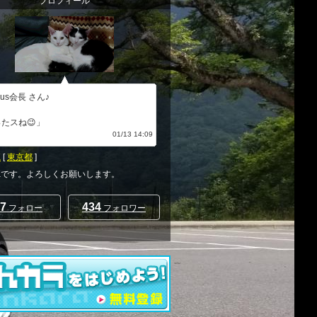
プロフィール
lus会長 さん♪
たスね😉」
何シテル？
01/13 14:09
K
[
東京都
]
on Kです。よろしくお願いします。
7
434
フォロー
フォロワー