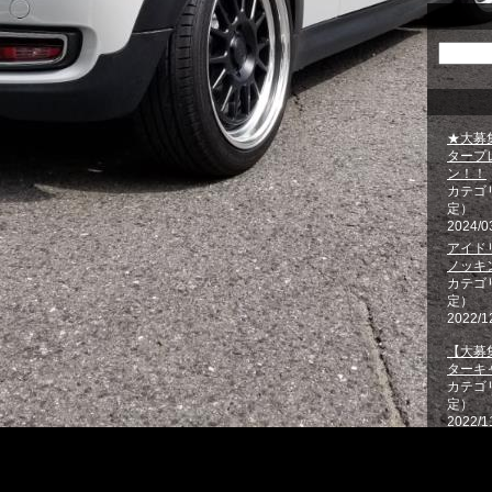
★大募
タープ
ン！！
カテゴ
定）
2024/0
アイド
ノッキン
カテゴ
定）
2022/1
【大募
ターキ
カテゴ
定）
2022/1