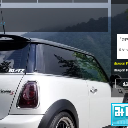
せん
「@p
良かっ
dragon 
drag
44