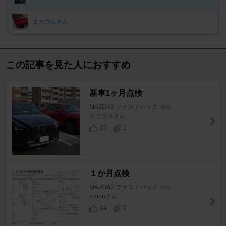
まっつんさん
この記事を見た人におすすめ
新車1ヶ月点検
MAZDA3 ファストバック
[BP]
ガミラスさん
23
1
１か月点検
MAZDA3 ファストバック
[BP]
cixionさん
14
0