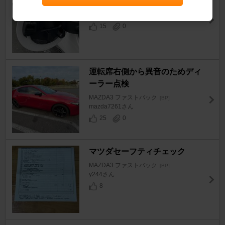
MAZDA3 ファストバック
[BP]
y244さん
15
0
運転席右側から異音のためディ
ーラー点検
MAZDA3 ファストバック
[BP]
mazda7261さん
25
0
マツダセーフティチェック
MAZDA3 ファストバック
[BP]
y244さん
8