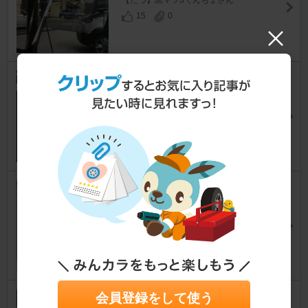
【たつ】黒マツ3てんちょさん
15
0
半年点検
MAZDA3 ファストバック
[BP]
ミッキー(???o?)?さん
13
0
新車1ヶ月無料点検
MAZDA3 ファストバック
[BP]
y244さん
12
0
会員登録をして使う
マツダセーフティチェック