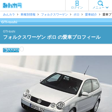
ログイン
メニュー
みんカラ
車種別情報
フォルクスワーゲン
ポロ
愛車紹介
愛車プロ
GTI-toshi
GTI-toshi
フォルクスワーゲン ポロ の愛車プロフィール