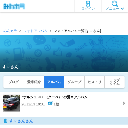
ログイン
メニュー
みんカラ
フォトアルバム
フォトアルバム一覧 [す～さん]
す～さん
ラップ
ブログ
愛車紹介
アルバム
グループ
ヒストリ
タイム
"ポルシェ 911 （クーペ）"の愛車アルバム
20/12/13 19:31
1枚
す～さんさん