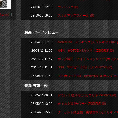
24/03/15 22:03
ウェビック (0)
チェック
]
23/10/19 19:29
スキルアップスクール (0)
最新 パーツレビュー
26/04/18 17:35
NAKARAI メッキング [カワサキ Z900RS] 
26/03/11 11:09
NGK MOTODX [カワサキ Z900RS] (0)
26/01/17 11:54
ホンダ純正 アイドルスクリュー [ホンダ VTR2
26/01/17 11:51
SSB SSBガード [ホンダ VTR250] (0)
25/09/07 17:58
モトボワットBB BB45ADV-M [ホンダ VTR2
最新 整備手帳
26/05/14 06:51
ドラレコ 取り付け [カワサキ Z900RS] (0)
26/05/12 13:38
オイル交換 [カワサキ Z900RS] (0)
26/04/25 15:22
クーラント液交換 実験付き [カワサキ Z900R