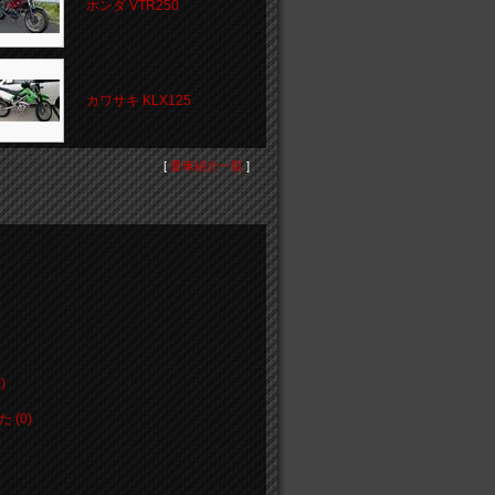
ホンダ VTR250
カワサキ KLX125
[
愛車紹介一覧
]
)
(0)