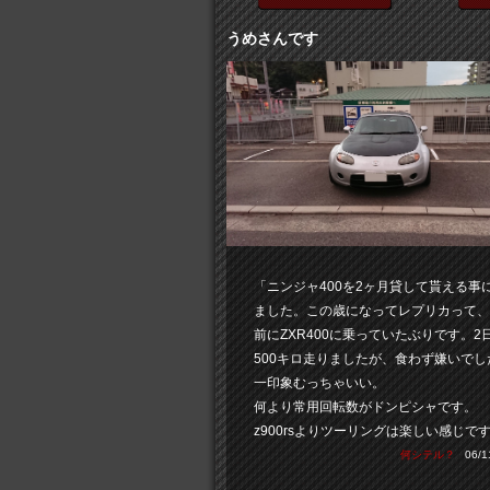
うめさんです
「ニンジャ400を2ヶ月貸して貰える事
ました。この歳になってレプリカって、
前にZXR400に乗っていたぶりです。2
500キロ走りましたが、食わず嫌いでし
一印象むっちゃいい。
何より常用回転数がドンピシャです。
z900rsよりツーリングは楽しい感じで
何シテル？
06/11