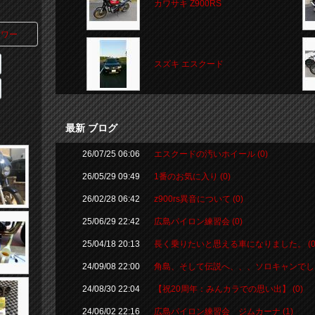
カワサキ Z900RS
ワー
スズキ エスクード
最新 ブログ
26/07/25 06:06
エスクードの汚いホイール (0)
26/05/29 09:49
1番のお気に入り (0)
26/02/28 06:42
z900rs異音について (0)
25/06/29 22:42
広島パイロン練習会 (0)
25/04/18 20:13
長く乗りたいと思える車になりました。 (0
24/09/08 22:00
角島、そして伝説へ、、、ソロキャンでした 
24/08/30 22:04
【祝20周年：みんカラでの思い出】 (0)
24/06/02 22:16
広島パイロン練習会 ジムカーナ (1)