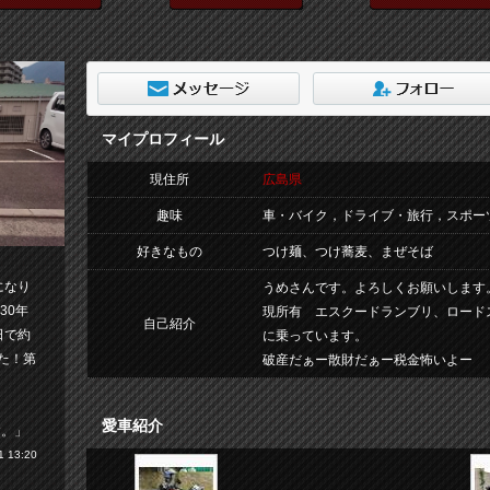
マイプロフィール
現住所
広島県
趣味
車・バイク，ドライブ・旅行，スポー
好きなもの
つけ麺、つけ蕎麦、まぜそば
になり
うめさんです。よろしくお願いします
30年
現所有 エスクードランブリ、ロードスターNC
自己紹介
日で約
に乗っています。
た！第
破産だぁー散財だぁー税金怖いよー
愛車紹介
す。」
 13:20