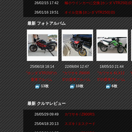
26/02/15 17:42
極小ウインカーに交換 [ホンダ VTR250] (0
26/01/16 19:51
オイル交換 [ホンダ VTR250] (0)
最新 フォトアルバム
25/06/18 18:14
22/06/04 12:47
18/05/10 21:44
"ホンダ VTR250"の
"カワサキ Z900R
"カワサキ KLX12
愛車アルバム
S"の愛車アルバム
5"の愛車アルバム
13枚
10枚
6枚
最新 クルマレビュー
26/05/29 09:49
カワサキ / Z900RS
25/04/18 20:13
スズキ / エスクード