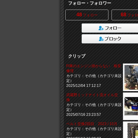
フォロー・フォロワー
48
68
フォロー
フォロ
クリップ
FI車のエンジン掛からない 格安
修理
カテゴリ：その他（カテゴリ未設
定）
2025/12/04 17:12:17
武蔵野ミッドナイト流オイル交
換
カテゴリ：その他（カテゴリ未設
定）
2025/07/16 23:23:57
ベルト交換2回目 2023 / 10月
カテゴリ：その他（カテゴリ未設
定）