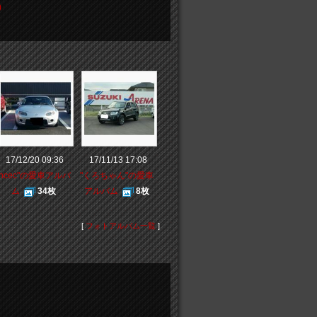
)
17/12/20 09:36
17/11/13 17:08
"ncec"の愛車アルバ
"くろちゃん"の愛車
ム
34枚
アルバム
8枚
[
フォトアルバム一覧
]