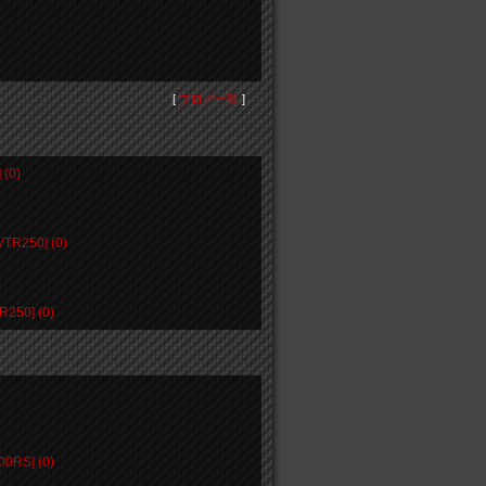
[
ブログ一覧
]
(0)
50] (0)
50] (0)
S] (0)