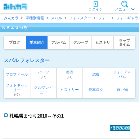
ログイン
メニュー
みんカラ
車種別情報
スバル
フォレスター
フォト
フォトギャラ
ＫＡＺＵっち
ラップ
ブログ
愛車紹介
アルバム
グループ
ヒストリ
タイム
スバル フォレスター
フォトアル
パーツ
整備
プロフィール
燃費
バム
(37)
(31)
フォトギャラ
クルマレビ
ヒストリー
愛車ログ
買い物
リー
ュー
(46)
札幌雪まつり2010～その1