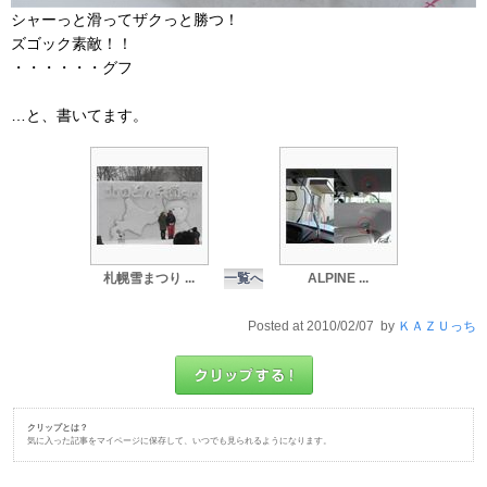
シャーっと滑ってザクっと勝つ！
ズゴック素敵！！
・・・・・・グフ
…と、書いてます。
札幌雪まつり ...
一覧へ
ALPINE ...
Posted at 2010/02/07 by
ＫＡＺＵっち
クリップとは？
気に入った記事をマイページに保存して、いつでも見られるようになります。