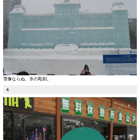
雪像ならぬ、氷の彫刻。
4