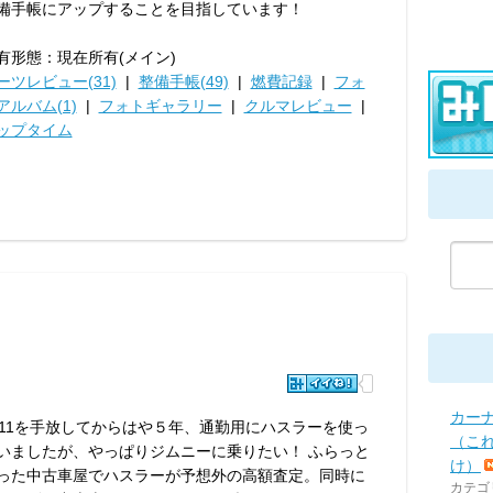
備手帳にアップすることを目指しています！
有形態：現在所有(メイン)
ーツレビュー(31)
|
整備手帳(49)
|
燃費記録
|
フォ
アルバム(1)
|
フォトギャラリー
|
クルマレビュー
|
ップタイム
カー
A11を手放してからはや５年、通勤用にハスラーを使っ
（こ
いましたが、やっぱりジムニーに乗りたい！ ふらっと
け）
った中古車屋でハスラーが予想外の高額査定。同時に
カテゴ