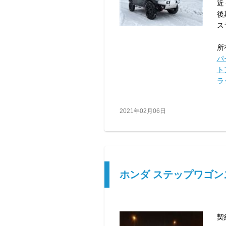
近
後
ス
所
パ
ト
ラ
2021年02月06日
ホンダ ステップワゴン
契