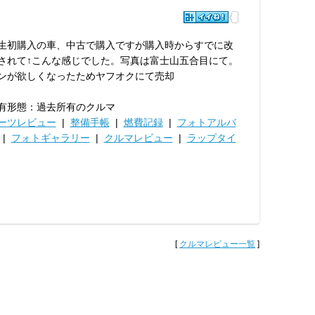
生初購入の車、中古で購入ですが購入時からすでに改
されて↑こんな感じでした。写真は富士山五合目にて。
ンが欲しくなったためヤフオクにて売却
有形態：過去所有のクルマ
ーツレビュー
|
整備手帳
|
燃費記録
|
フォトアルバ
|
フォトギャラリー
|
クルマレビュー
|
ラップタイ
[
クルマレビュー一覧
]