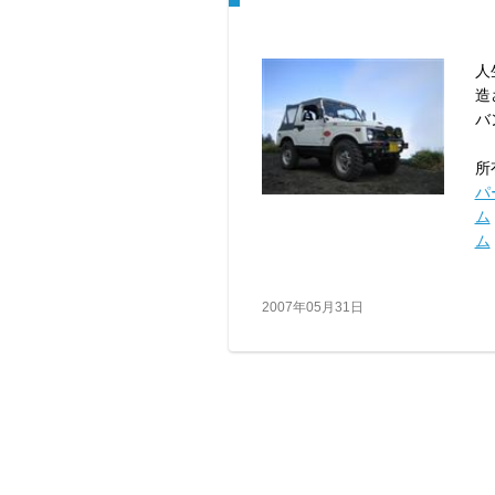
人
造
バ
所
パ
ム
ム
2007年05月31日