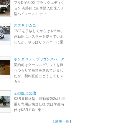
フルDIYのDX ブラックエディシ
ョン 奇跡的に新車購入出来た8
型ハイエース！ ディ ...
スズキ ジムニー
JA11を手放してからはや５年、
通勤用にハスラーを使っていま
したが、やっぱりジムニーに乗
...
ホンダ ステップワゴンスパーダ
契約前はクールスピリットを買
うつもりで商談を進めていまし
たが、契約直前にどうしてもス
カイ ...
その他 その他
KSRⅡ最終型。通勤最強2st！街
乗り専用超快速仕様 実は学生時
代はKSR110に乗っ ...
[
愛車一覧
]