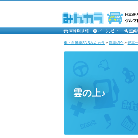
車・自動車SNSみんカラ
>
愛車紹介
>
愛車一覧
雲の上♪