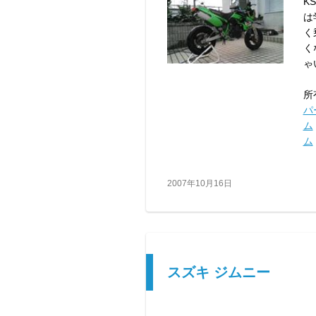
K
は
く
く
ゃ
所
パ
ム
ム
2007年10月16日
スズキ ジムニー