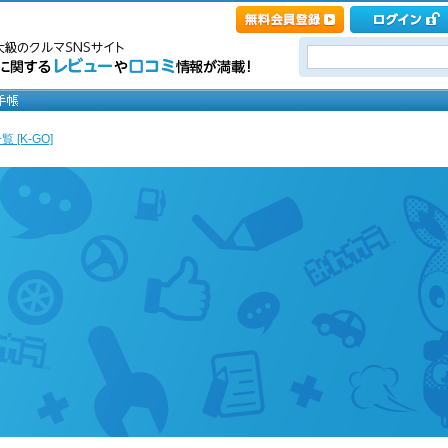
 [K-GO]