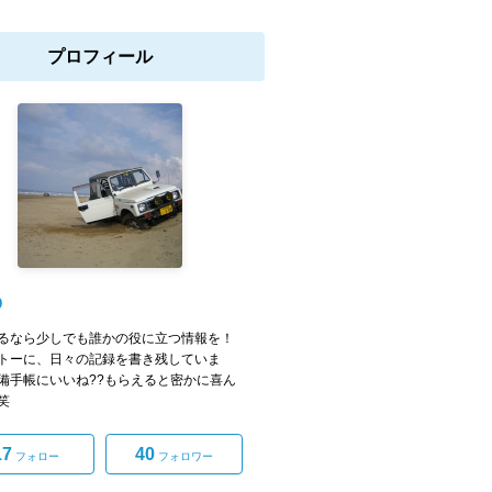
プロフィール
O
るなら少しでも誰かの役に立つ情報を！
トーに、日々の記録を書き残していま
備手帳にいいね??もらえると密かに喜ん
笑
17
40
フォロー
フォロワー