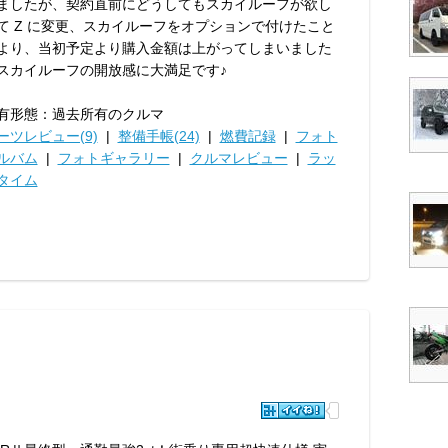
ましたが、契約直前にどうしてもスカイルーフが欲し
て Z に変更、スカイルーフをオプションで付けたこと
より、当初予定より購入金額は上がってしまいました
スカイルーフの開放感に大満足です♪
有形態：過去所有のクルマ
ーツレビュー(9)
|
整備手帳(24)
|
燃費記録
|
フォト
ルバム
|
フォトギャラリー
|
クルマレビュー
|
ラッ
タイム