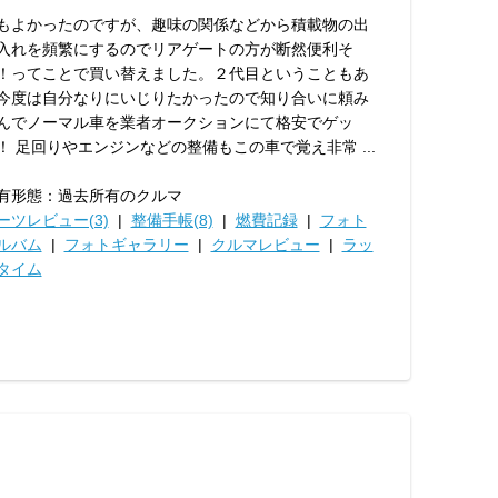
もよかったのですが、趣味の関係などから積載物の出
入れを頻繁にするのでリアゲートの方が断然便利そ
！ってことで買い替えました。２代目ということもあ
今度は自分なりにいじりたかったので知り合いに頼み
んでノーマル車を業者オークションにて格安でゲッ
！ 足回りやエンジンなどの整備もこの車で覚え非常 ...
有形態：過去所有のクルマ
ーツレビュー(3)
|
整備手帳(8)
|
燃費記録
|
フォト
ルバム
|
フォトギャラリー
|
クルマレビュー
|
ラッ
タイム