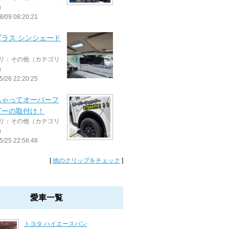
）
8/09 08:20:21
プラス シンシェード
リ：その他（カテゴリ
）
5/26 22:20:25
ちゃってオーバーフ
ダーの取付け！
リ：その他（カテゴリ
）
5/25 22:56:48
[
他のクリップをチェック
]
愛車一覧
トヨタ ハイエースバン