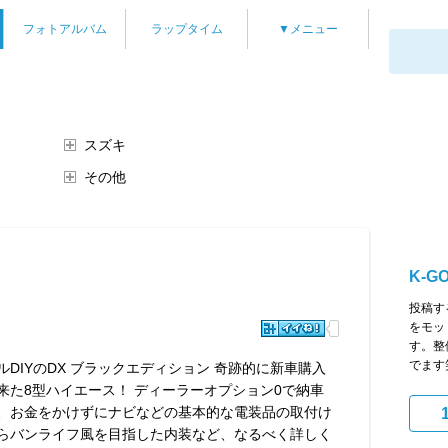
フォトアルバム
ラップタイム
▼メニュー
スズキ
その他
K-G
投稿す
をモッ
す。整
でます
ルDIYのDX ブラックエディション 奇跡的に新車購入
来た8型ハイエース！ ディーラーオプション0で納車
、お金をかけずにナビなどの基本的な電装品の取付け
らバンライフ風を目指した内装など、なるべく詳しく