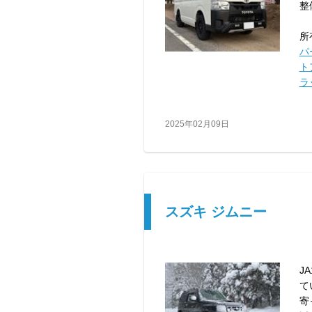
整
所
パ
ト
ラ
2025年02月09日
スズキ ジムニー
J
て
寄