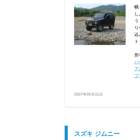
幌
し
う
り
込
ト
所
パ
ア
プ
2007年05月31日
スズキ ジムニー