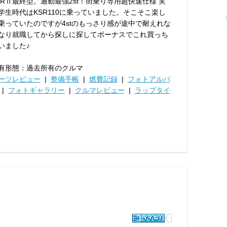
SRⅡ最終型。通勤最強2st！街乗り専用超快速仕様 実
学生時代はKSR110に乗っていました。そこそこ楽し
乗っていたのですが4stのもっさり感が途中で耐えれな
なり就職してから探しに探してボーナスでこれ買っち
いました♪
有形態：過去所有のクルマ
ーツレビュー
|
整備手帳
|
燃費記録
|
フォトアルバ
|
フォトギャラリー
|
クルマレビュー
|
ラップタイ