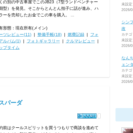
くの別の中古車屋でこのJB23（7型ランドベンチャー
未設定
期型）を発見。そこからとんとん拍子に話が進み、ハ
2026/0
ラーを売却したお金でこの車を購入。 ...
シン
有形態：現在所有(メイン)
改
ーツレビュー(11)
|
整備手帳(18)
|
燃費記録
|
フォ
カテゴ
未設定
アルバム(1)
|
フォトギャラリー
|
クルマレビュー
|
2026/0
ップタイム
なん
ェン
カテゴ
未設定
2026/0
スパーダ
約前はクールスピリットを買うつもりで商談を進めて