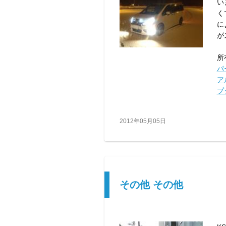
い
く
に
が
所
パ
ア
プ
2012年05月05日
その他 その他