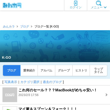
ログイン
メニュー
みんカラ
ブログ
ブログ一覧 [K-GO]
K-GO
ラップ
ブログ
愛車紹介
アルバム
グループ
ヒストリ
タイム
[
写真表示
｜
カテゴリ選択
｜
過去のブログ
]
これ何のセール？？？MacBookがめちゃ安い！
2023/2/3 17:56
マイ箸＆スプーン＆フォーク！！！