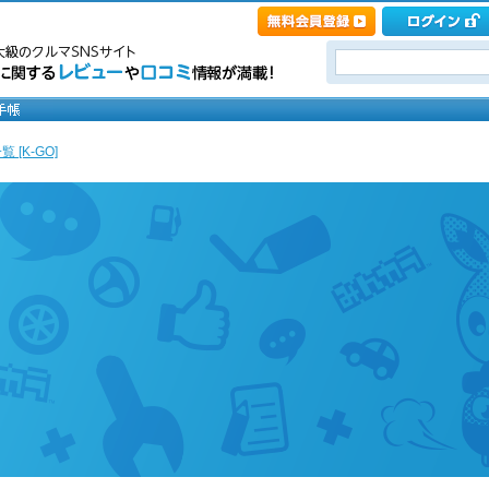
 [K-GO]