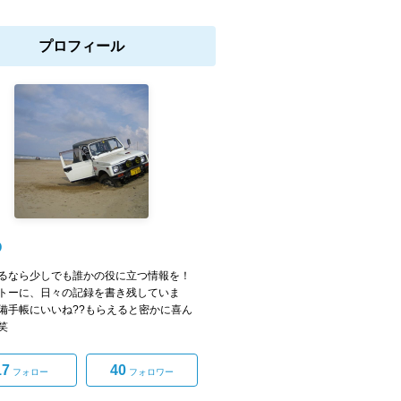
プロフィール
O
るなら少しでも誰かの役に立つ情報を！
トーに、日々の記録を書き残していま
備手帳にいいね??もらえると密かに喜ん
笑
17
40
フォロー
フォロワー