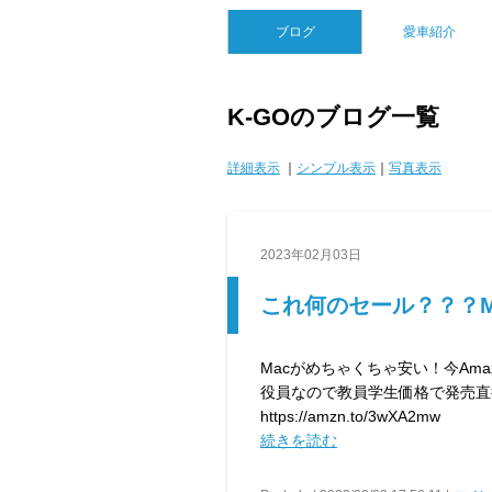
ブログ
愛車紹介
K-GOのブログ一覧
詳細表示
｜
シンプル表示
｜
写真表示
2023年02月03日
これ何のセール？？？M
Macがめちゃくちゃ安い！今Amazon
役員なので教員学生価格で発売直
https://amzn.to/3wXA2mw
続きを読む