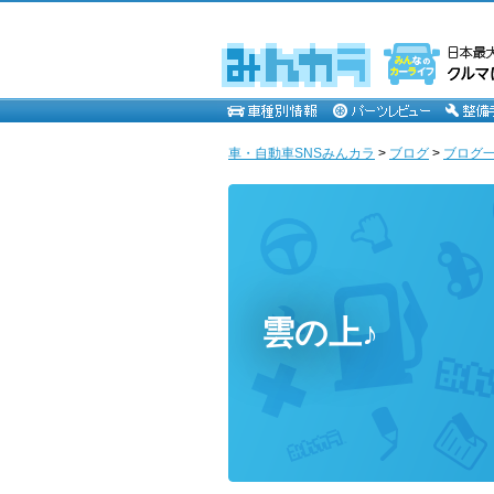
車・自動車SNSみんカラ
>
ブログ
>
ブログ一覧
雲の上♪