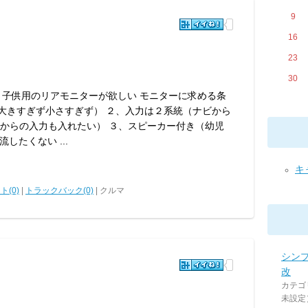
9
16
23
30
 子供用のリアモニターが欲しい モニターに求める条
（大きすぎず小さすぎず） ２、入力は２系統（ナビから
どからの入力も入れたい） ３、スピーカー付き（幼児
たくない ...
キャ
ト(0)
|
トラックバック(0)
| クルマ
シン
改
カテゴ
未設定