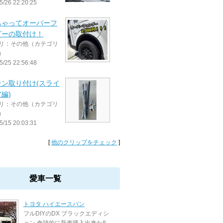
5/26 22:20:25
ちゃってオーバーフ
ダーの取付け！
リ：その他（カテゴリ
）
5/25 22:56:48
テン取り付け(スライ
編)
リ：その他（カテゴリ
）
5/15 20:03:31
[
他のクリップをチェック
]
愛車一覧
トヨタ ハイエースバン
フルDIYのDX ブラックエディシ