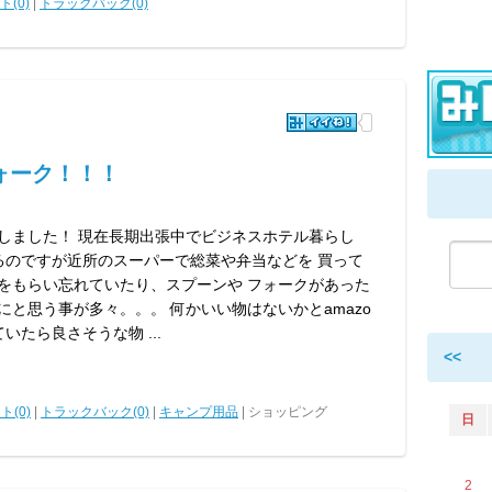
(0)
|
トラックバック(0)
ォーク！！！
しました！ 現在長期出張中でビジネスホテル暮らし
るのですが近所のスーパーで総菜や弁当などを 買って
をもらい忘れていたり、スプーンや フォークがあった
にと思う事が多々。。。 何かいい物はないかとamazo
いたら良さそうな物 ...
<<
ト(0)
|
トラックバック(0)
|
キャンプ用品
| ショッピング
日
2