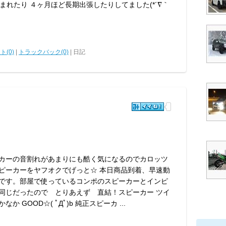
れたり ４ヶ月ほど長期出張したりしてました(*´∇｀
ト(0)
|
トラックバック(0)
| 日記
♪
カーの音割れがあまりにも酷く気になるのでカロッツ
ピーカーをヤフオクでげっと☆ 本日商品到着、早速動
です。部屋で使っているコンポのスピーカーとインピ
同じだったので とりあえず 直結！スピーカー ツイ
か GOOD☆( ﾟДﾟ)b 純正スピーカ ...