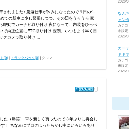
2026/0
車されました♪ 急遽仕事が休みになったので６日の午
なん
初めての新車に少し緊張しつつ、その辺をうろうろ 家
ェン
ら即効でカーナビ取り付け 夜になって、内装をひっぺ
カテゴ
中で純正位置にETC取り付け 翌朝、いつもより早く目
未設定
2026/0
クカメラ取り付け ...
カー
ドドア
ト(0)
|
トラックバック(0)
| クルマ
カテゴ
未設定
2026/0
した（爆笑） 車を新しく買ったので３年ぶりに再会し
です！ ちなみにブログほったらかし中にいろいろあり