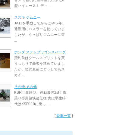
ョン 奇跡的に新車購入出来た8
型ハイエース！ ディ ...
スズキ ジムニー
JA11を手放してからはや５年、
通勤用にハスラーを使っていま
したが、やっぱりジムニーに乗
...
ホンダ ステップワゴンスパーダ
契約前はクールスピリットを買
うつもりで商談を進めていまし
たが、契約直前にどうしてもス
カイ ...
その他 その他
KSRⅡ最終型。通勤最強2st！街
乗り専用超快速仕様 実は学生時
代はKSR110に乗っ ...
[
愛車一覧
]