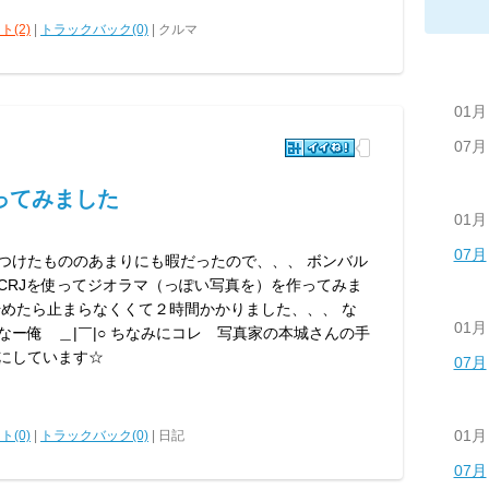
ト(2)
|
トラックバック(0)
| クルマ
01月
07月
ってみました
01月
07月
つけたもののあまりにも暇だったので、、、 ボンバル
CRJを使ってジオラマ（っぽい写真を）を作ってみま
始めたら止まらなくくて２時間かかりました、、、 な
01月
なー俺 ＿|￣|○ ちなみにコレ 写真家の本城さんの手
にしています☆
07月
01月
ト(0)
|
トラックバック(0)
| 日記
07月