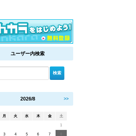
ユーザー内検索
2026/8
>>
月
火
水
木
金
土
1
3
4
5
6
7
8