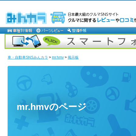
車・自動車SNSみんカラ
>
mr.hmv
>
掲示板
mr.hmvのページ