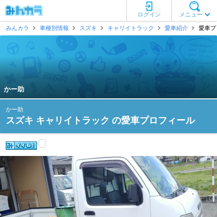
ログイン
メニュー
みんカラ
車種別情報
スズキ
キャリイトラック
愛車紹介
愛車プ
かー助
かー助
スズキ キャリイトラック の愛車プロフィール