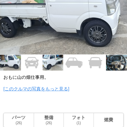
おもに山の畑仕事用。
[このクルマの写真をもっと見る]
パーツ
整備
フォト
燃費
(26)
(26)
(1)